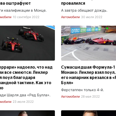
ова оштрафуют
провалился
ги квалификации в Монце.
А завтра обещают дождь.
омобили
10 сентября 2022
Автомобили
30 июля 2022
ррари» надоело, что над
Сумасшедшая Формула-1 
и все смеются: Леклер
Монако: Леклер взял поул,
л поул благодаря
его напарник врезался в 
андной тактике. Как это
Булл»
ло
Ферстаппен только 4-й.
ади Шарля два «Ред Булла».
Автомобили
28 мая 2022
омобили
23 июля 2022