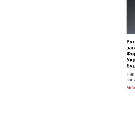
Рус
заг
Фор
Укр
бу
Ник
зан
Авт