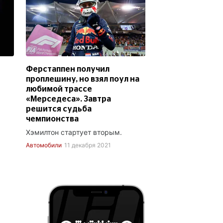
Ферстаппен получил
проплешину, но взял поул на
любимой трассе
«Мерседеса». Завтра
решится судьба
чемпионства
Хэмилтон стартует вторым.
Автомобили
11 декабря 2021