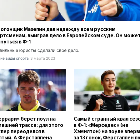
огонщик Мазепин дал надежду всем русским
ртсменам, выиграв дело в Европейском суде. Он може
нуться в Ф-1
вильные юристы сделали свое дело.
ие виды спорта
3 марта 2023
ррари» берет поул на
Самый странный квал сез
ашней трассе: для этого
в Ф-1: «Мерседес» (не
лер переоделся в
Хэмилтон) на поуле впер
тый. А Ферстаппена
за 13 гонок, Ферстаппен л