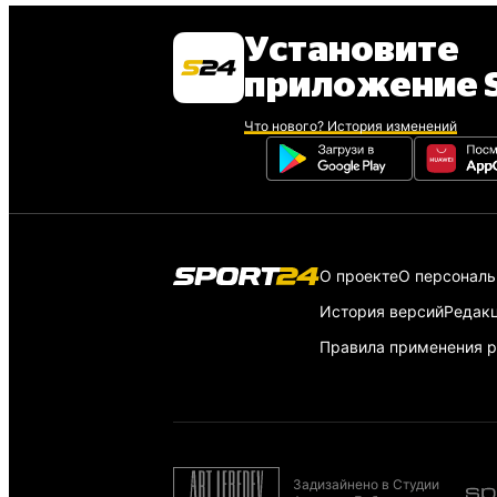
Установите
приложение S
Что нового? История изменений
О проекте
О персонал
История версий
Редак
Правила применения р
Задизайнено в Студии