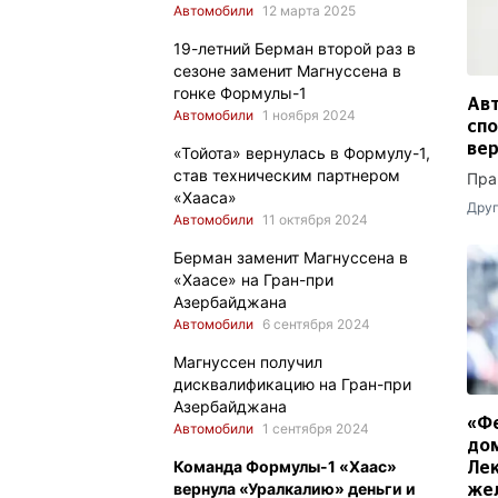
Автомобили
12 марта 2025
19-летний Берман второй раз в
сезоне заменит Магнуссена в
гонке Формулы-1
Авт
Автомобили
1 ноября 2024
спо
вер
«Тойота» вернулась в Формулу-1,
став техническим партнером
Пра
«Хааса»
Друг
Автомобили
11 октября 2024
Берман заменит Магнуссена в
«Хаасе» на Гран-при
Азербайджана
Автомобили
6 сентября 2024
Магнуссен получил
дисквалификацию на Гран-при
Азербайджана
«Фе
Автомобили
1 сентября 2024
дом
Команда Формулы-1 «Хаас»
Лек
вернула «Уралкалию» деньги и
жел