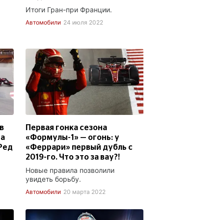
Итоги Гран-при Франции.
Автомобили
24 июля 2022
в
Первая гонка сезона
 а
«Формулы-1» — огонь: у
«Ред
«Феррари» первый дубль с
2019-го. Что это за вау?!
Новые правила позволили
увидеть борьбу.
Автомобили
20 марта 2022