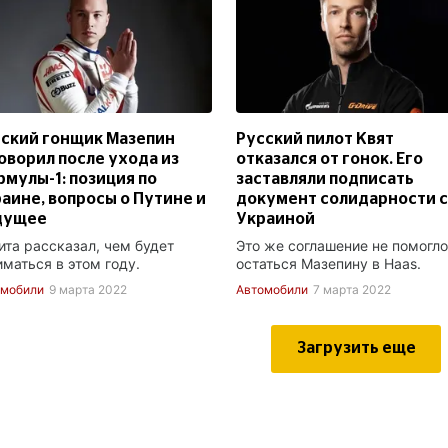
ский гонщик Мазепин
Русский пилот Квят
оворил после ухода из
отказался от гонок. Его
мулы-1: позиция по
заставляли подписать
аине, вопросы о Путине и
документ солидарности с
дущее
Украиной
ита рассказал, чем будет
Это же соглашение не помогло
иматься в этом году.
остаться Мазепину в Haas.
омобили
9 марта 2022
Автомобили
7 марта 2022
Загрузить еще