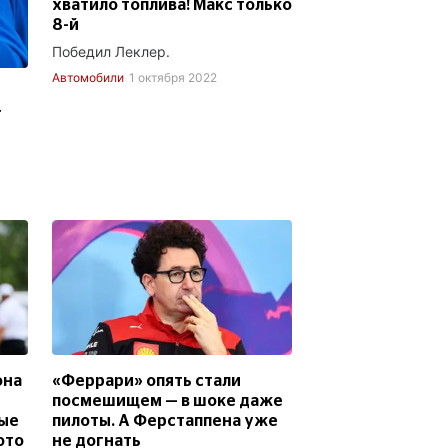
хватило топлива! Макс только
8-й
Победил Леклер.
Автомобили
1 октября 2022
т
она
«Феррари» опять стали
посмешищем — в шоке даже
вые
пилоты. А Ферстаппена уже
юто
не догнать