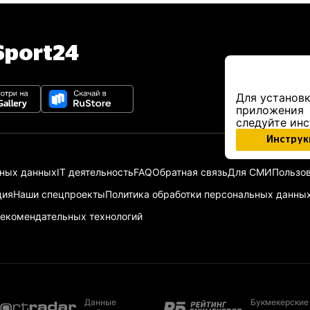
port24
Для установк
приложения
следуйте ин
Инструк
ьных данных
IT деятельность
FAQ
Обратная связь
Для СМИ
Пользов
ция
Наши спецпроекты
Политика обработки персональных данны
екомендательных технологий
Данные
Букмекерские