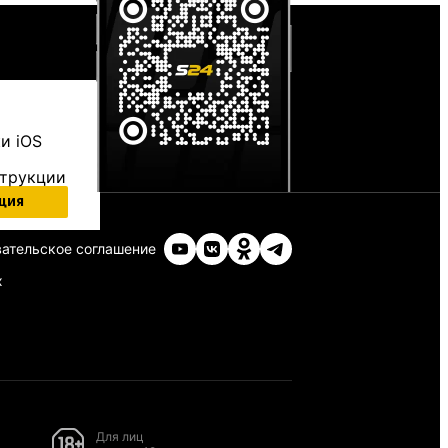
и iOS
струкции
ция
ательское соглашение
х
Для лиц