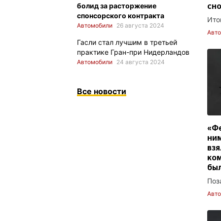
болид за расторжение
сн
спонсорского контракта
Ито
Автомобили
26 августа 2024
Авт
Гасли стал лучшим в третьей
практике Гран-при Нидерландов
Автомобили
24 августа 2024
Все новости
«Фе
ним
взя
ком
бы
Поз
Авт