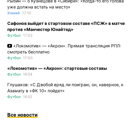
Рыбин — о Кузнецове в «Сибири»: «Когда-то его голова
уже должна встать на место»
Хоккей
17:10
Сафонов выйдет в стартовом составе «ПСЖ» в матче
против «Манчестер Юнайтед»
Футбол
17:02
«Локомотив» — «Акрон». Прямая трансляция РПЛ:
смотреть бесплатно
Футбол
17:00
«Локомотив» — «Акрон»: стартовые составы
Футбол
16:54
Глушаков: «С Дзюбой вряд ли поиграю, он, наверное, к
Азамату в «ФК 10» пойдет»
Футбол
16:52
Все новости