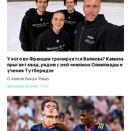
У кого во Франции тренируется Валиева? Камила
прыгает квад, рядом с ней чемпион Олимпиады и
ученик Тутберидзе
О кемпе Бенуа Ришо.
Фигурное катание
17:20