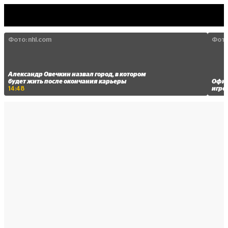
Фото:
nhl.com
Фото
Александр Овечкин назвал город, в котором
будет жить после окончания карьеры
Офиц
14:48
игро