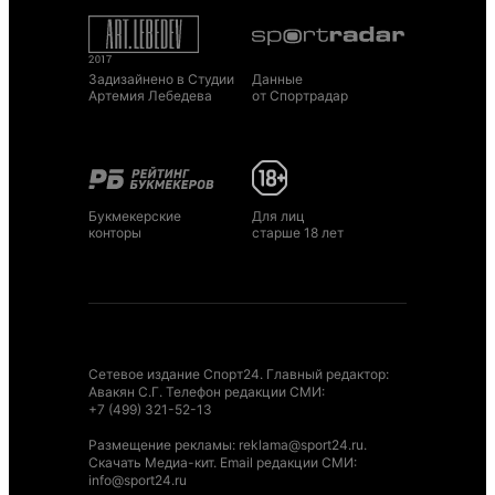
Задизайнено в Студии
Данные
Артемия Лебедева
от Спортрадар
Букмекерские
Для лиц
конторы
старше 18 лет
Сетевое издание Спорт24. Главный редактор:
Авакян С.Г. Телефон редакции СМИ:
+7 (499) 321-52-13
Размещение рекламы
:
reklama@sport24.ru
.
Скачать Медиа-кит
. Email редакции СМИ:
info@sport24.ru