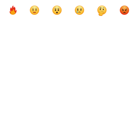
Карлос Сайнс
Феррари
Льюис Хэмилтон
Джордж Расселл
Мерседес
Макларен
Даниэль Риккардо
Валттери Боттас
Пьер Гасли
Юки Цунода
Альфа Таури
Уильямс
Себастьян Феттель
Фернандо Алонсо
Хаас
Мик Шумахер