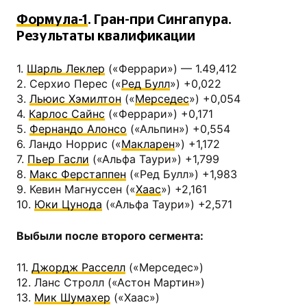
Формула-1
. Гран-при Сингапура.
Результаты квалификации
1.
Шарль Леклер
(«Феррари») — 1.49,412
2. Серхио Перес («
Ред Булл
») +0,022
3.
Льюис Хэмилтон
(«
Мерседес
») +0,054
4.
Карлос Сайнс
(«Феррари») +0,171
5.
Фернандо Алонсо
(«Альпин») +0,554
6. Ландо Норрис («
Макларен
») +1,172
7.
Пьер Гасли
(«Альфа Таури») +1,799
8.
Макс Ферстаппен
(«Ред Булл») +1,983
9. Кевин Магнуссен («
Хаас
») +2,161
10.
Юки Цунода
(«Альфа Таури») +2,571
Выбыли после второго сегмента:
11.
Джордж Расселл
(«Мерседес»)
12. Ланс Стролл («Астон Мартин»)
13.
Мик Шумахер
(«Хаас»)