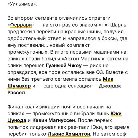
«Уильямса».
Во втором сегменте отличились стратеги
«
Феррари
» — на этот раз со знаком «+»: Шарль
предложил перейти на красные шины, получил
одобрительный ответ и направился в боксы, где
ему поставили… новый комплект
промежуточных. В итоге первыми машинами на
сликах стали болиды «Астон Мартина», затем на
слики перешел
Гуаньюй Чжоу
— риск не
оправдался, все трое остались вне Q3. Вместе с
ними без третьего сегмента остались
Мик
Шумахер
и — еще одна сенсация —
Джордж
Рассел
.
Финал квалификации почти все начали на
сликах — промежуточные выбрали лишь
Юки
Цунода
и
Кевин Магнуссен
. После первых
попыток лидировал как раз-таки Юки, его время
перебил только
Льюис Хэмилтон
. Но затем софт