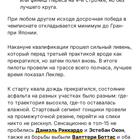
или финиш Переса на 4-й строчке, но без
лучшего круга.
При любом другом исходе досрочная победа в
чемпионате откладывается минимум до Гран-
при Японии.
Накануне квалификации прошел сильный ливень,
который перед третьей практикой вроде как
прекратился, но затем полил вновь. В итоге
пилоты провели на трассе всего полчаса, лучшее
время показал Леклер.
К старту квала дождь прекратился, состояние
асфальта на разных участках было разным: где-
то траектория высохла, где-то оставалась
влажной. Стартовый сегмент гонщики провели
на промежуточной резине, перейти на слики
никто не рискнул. Сенсационно в топ-15 не
пробились
Даниэль Риккардо
и
Эстебан Окон
,
также из борьбы выбыли
Валттери Боттас
и оба