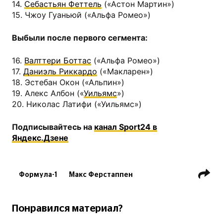
14.
Себастьян Феттель
(«Астон Мартин»)
15. Чжоу Гуаньюй («Альфа Ромео»)
Выбыли после первого сегмента:
16.
Валттери Боттас
(«Альфа Ромео»)
17.
Даниэль Риккардо
(«Макларен»)
18. Эстебан Окон («Альпин»)
19. Алекс Албон («
Уильямс
»)
20. Николас Латифи («Уильямс»)
Подписывайтесь на
канал Sport24 в
Яндекс.Дзене
Формула-1
Макс Ферстаппен
Серхио Перес (автогонщик)
Ред Булл
Шарль Леклер
Понравился материал?