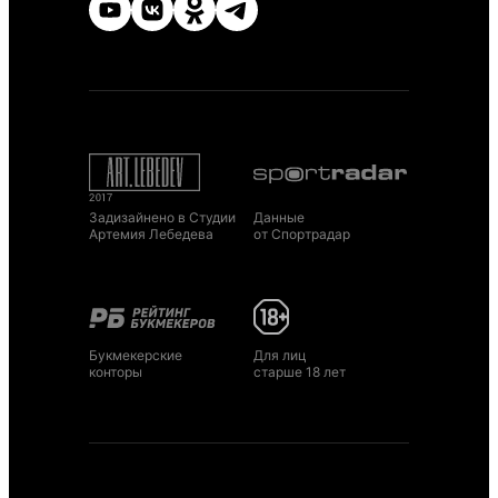
Задизайнено в Студии
Данные
Артемия Лебедева
от Спортрадар
Букмекерские
Для лиц
конторы
старше 18 лет