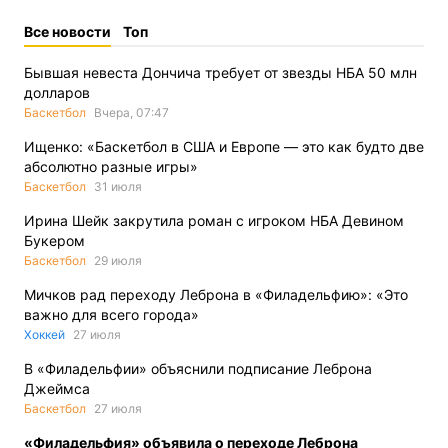
Все новости
Топ
Бывшая невеста Дончича требует от звезды НБА 50 млн
долларов
Баскетбол
Вчера, 07:47
Ищенко: «Баскетбол в США и Европе — это как будто две
абсолютно разные игры»
Баскетбол
31 июля
Ирина Шейк закрутила роман с игроком НБА Девином
Букером
Баскетбол
29 июля
Мичков рад переходу Леброна в «Филадельфию»: «Это
важно для всего города»
Хоккей
27 июля
В «Филадельфии» объяснили подписание Леброна
Джеймса
Баскетбол
27 июля
«Филадельфия» объявила о переходе Леброна