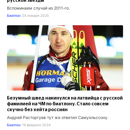
русской звезды
Вспоминаем случай из 2011-го.
Биатлон
24 января 2025
Безумный швед накинулся на латвийца с русской
фамилией на ЧМ по биатлону. Стало совсем
скучно без хейта россиян
Андрей Расторгуев тут же ответил Самуэльссону.
Биатлон
19 февраля 2024