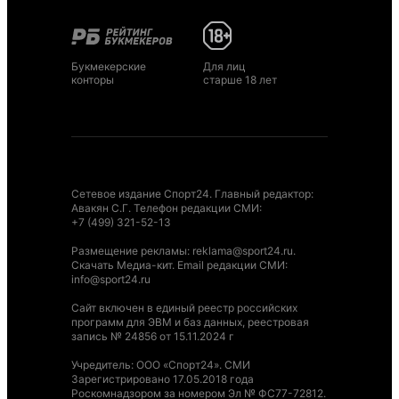
Букмекерские
Для лиц
конторы
старше 18 лет
Сетевое издание Спорт24. Главный редактор:
Авакян С.Г. Телефон редакции СМИ:
+7 (499) 321-52-13
Размещение рекламы
:
reklama@sport24.ru
.
Скачать Медиа-кит
. Email редакции СМИ:
info@sport24.ru
Сайт включен в единый реестр российских
программ для ЭВМ и баз данных, реестровая
запись № 24856 от 15.11.2024 г
Учредитель: ООО «Спорт24». СМИ
Зарегистрировано 17.05.2018 года
Роскомнадзором за номером Эл № ФС77-72812.