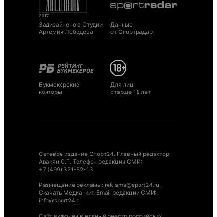
Задизайнено в Студии
Данные
Артемия Лебедева
от Спортрадар
Букмекерские
Для лиц
конторы
старше 18 лет
Сетевое издание Спорт24. Главный редактор:
Авакян С.Г. Телефон редакции СМИ:
+7 (499) 321-52-13
Размещение рекламы
:
reklama@sport24.ru
.
Скачать Медиа-кит
. Email редакции СМИ:
info@sport24.ru
Сайт включен в единый реестр российских