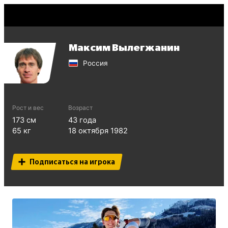
Максим Вылегжанин
Россия
Рост и вес
Возраст
173
см
43
года
65
кг
18 октября 1982
Подписаться на игрока