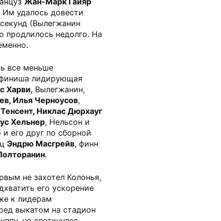
анцуз
Жан-Марк Гайяр
. Им удалось довести
 секунд (Вылегжанин
мо продлилось недолго. На
еменно.
сь все меньше
о финиша лидирующая
с Харви
, Вылегжанин,
ев, Илья Черноусов
,
Тенсент, Никлас Дюрхауг
ус Хельнер
, Нельсон и
 и его друг по сборной
ец
Эндрю Масгрейв
, финн
Полторанин
.
вым не захотел Колонья,
одхватить его ускорение
же к лидерам
ред выкатом на стадион
ппу, но споткнулся,