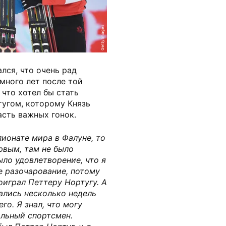
Getty Images
лся, что очень рад
 много лет после той
 что хотел бы стать
тугом, которому Князь
сть важных гонок.
пионате мира в Фалуне, то
рвым, там не было
ыло удовлетворение, что я
е разочарование, потому
оиграл Петтеру Нортугу. А
ались несколько недель
го. Я знал, что могу
ильный спортсмен.