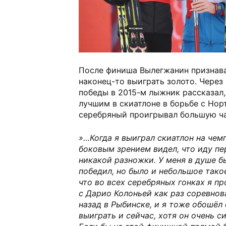
После финиша Вылегжанин признава
наконец-то выиграть золото. Через
победы в 2015-м лыжник рассказал,
лучшим в скиатлоне в борьбе с Нор
серебряный проигрывал большую ча
»…Когда я выиграл скиатлон на чем
боковым зрением видел, что иду пе
никакой разножки. У меня в душе б
победил, но было и небольшое тако
что во всех серебряных гонках я пр
с Дарио Колоньей как раз соревнов
назад в Рыбинске, и я тоже обошёл е
выиграть и сейчас, хотя он очень с