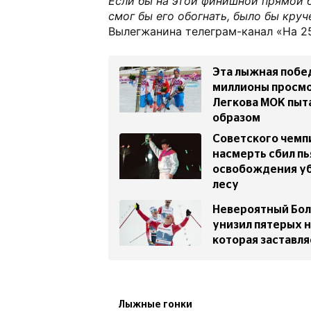
Если бы на этой финишной прямой б
смог бы его обогнать, было бы круч
Вылегжанина телеграм-канал «На 2
Эта лыжная побе
миллионы просмо
Легкова МОК пыт
образом
Советского чемп
насмерть сбил пь
освобождения уб
лесу
Невероятный Бол
унизил пятерых 
которая заставля
Лыжные гонки