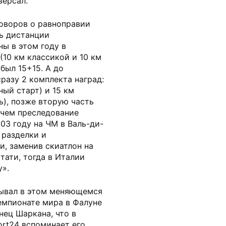
версал.
говоров о равноправии
ть дистанции
ы в этом году в
(10 км классикой и 10 км
был 15+15. А до
разу 2 комплекта наград:
ный старт) и 15 км
ь), позже вторую часть
ичем преследование
03 году на ЧМ в Валь-ди-
 разделки и
и, заменив скиатлон на
стати, тогда в Италии
у».
рывал в этом меняющемся
емпионате мира в Фалуне
нец Шаркана, что в
ort24 вспоминает его