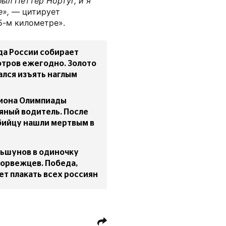
ыл Петтер Нортуг, и я
е»,
— цитирует
5-м километре».
да России собирает
тров ежегодно. Золото
ался изъять наглым
иона Олимпиады
яный водитель. После
ийцу нашли мертвым в
ьшунов в одиночку
норвежцев. Победа,
ет плакать всех россиян