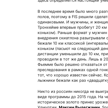
здесь определяется настоящий уни
В последнее время было много раз
полов, поэтому в FIS решили сдела
одинаковыми. И мужчины, и женщин
Тронхейме впервые пробегут 20 км 
коньком). Раньше формат у мужчин 
внедрения скиатлона разыгрывали с
бежали 10 км классикой (интерваль
коньком (пасьют на следующий ден
дистанции уменьшили до 10 км, пр
проводили в тот же день. Лишь в 20
Фьемме было решено отказаться от
преследования в рамках одной гонк
тот, что хорошо известен сейчас. К
лыжники бежали как раз «двадцатк
Никто из россиян никогда не выиг
виде программы до 2015 года. На ч
историческое золото принес уроже
Удмуртии,
Максим Вылегжанин
. Sp