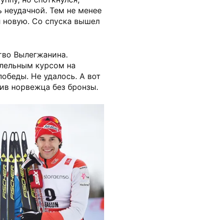
 неудачной. Тем не менее
л новую. Со спуска вышел
тво Вылегжанина.
лельным курсом на
обеды. Не удалось. А вот
вив норвежца без бронзы.