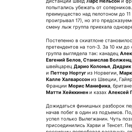
дистанции швед
Ларс Нельсон
и фр
попытались убежать от соперников
преимущество над пелотоном до 11
проигрывал 17), но это предсказуе
смену лыж группа приехала одновр
Постепенно в скиатлоне становило
претендентов на топ-3. За 10 км д
группа выглядела так: канадец
Алек
Евгений Белов, Станислав Волженц
швейцарец
Дарио Колонья
,
Дидрик 
и
Петтер Нортуг
из Норвегии,
Марк
Калле Халварссон
из Швеции, Гайяр
Франции
Морис Манифика
, британ
Матти Хейккинен
и казах
Алексей 
Дожидаться финишных разборок пер
начав побег в один из подъемов. П
успел только Вылегжанин. Чуть поз
присоединились Харви и Тенсет. Пе
россиянин попробовал растянуть гру