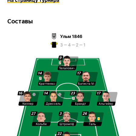
На страницу турнира
Составы
Ульм 1846
3 ‒ 4 ‒ 2 ‒ 1
9
Телалович
14
17
Краттенмахер
Батиста Майер
16
14
23
17
Келлер
Дрессель
Брандт
Альгейер
27
3
26
Кольбе
Штромпф
Галь
22