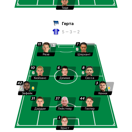
Тиде
Герта
5 ‒ 3 ‒ 2
11
7
2
Резе
Шерхант
10
6
8
Кюйзанс
Демме
Сесса
42
3
Зефейк
Кенни
31
37
44
Дардаи
Ляйстнер
Гехтер
1
Эрнст