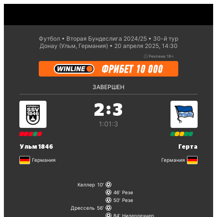
Футбол
Вторая Бундеслига 2024/25
30-й тур
Донау (Ульм, Германия)
20 апреля 2025, 14:30
ⓘ
Реклама 18+.
ЗАВЕРШЕН
:
2
3
1:0
1:3
Ульм 1846
Герта
Германия
Германия
Келлер
10
46
Резе
50
Резе
Дрессель
56
84
Нидерлехнер