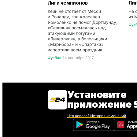
Лиги чемпионов
Ли
Кейн не отстает от Месси
Не 
и Роналду, гол-красавец
из 
Ярмоленко не помог Дортмунду,
Фут
«Севилья» посмеялась над
атакующими потугами
«Ливерпуля», а болельщики
«Марибора» и «Спартака»
испортили всем праздник.
Футбол
14 сентября 2017
Установите
приложение S
Что нового? История изменений