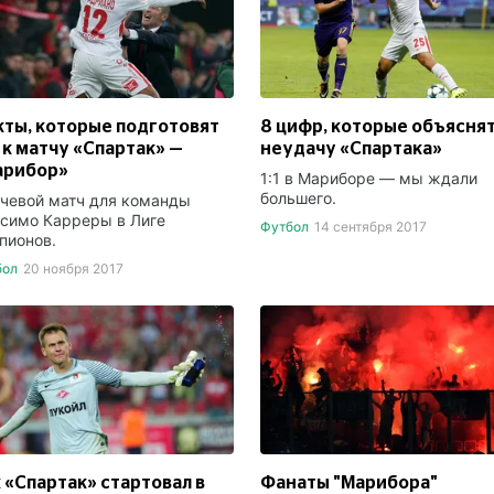
ты, которые подготовят
8 цифр, которые объясня
 к матчу «Спартак» —
неудачу «Спартака»
арибор»
1:1 в Мариборе — мы ждали
большего.
чевой матч для команды
симо Карреры в Лиге
Футбол
14 сентября 2017
пионов.
бол
20 ноября 2017
 «Спартак» стартовал в
Фанаты "Марибора"