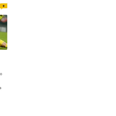
го
:
а