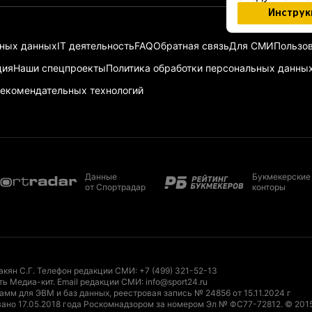
Инструк
ьных данных
IT деятельность
FAQ
Обратная связь
Для СМИ
Пользов
ция
Наши спецпроекты
Политика обработки персональных данны
екомендательных технологий
Данные
Букмекерские
от Спортрадар
конторы
акян С.Г. Телефон редакции СМИ:
+7 (499) 321-52-13
ть Медиа-кит
. Email редакции СМИ:
info@sport24.ru
мм для ЭВМ и баз данных, реестровая запись № 24856 от 15.11.2024 г
ано 17.05.2018 года Роскомнадзором за номером Эл № ФС77-72812.
© 201