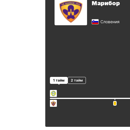
Марибор
Словения
1 тайм
2 тайм