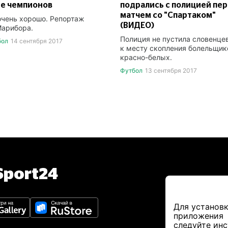
ге чемпионов
подрались с полицией пе
матчем со "Спартаком"
очень хорошо. Репортаж
(ВИДЕО)
Марибора.
Полиция не пустила словенце
бол
14 сентября 2017
к месту скопления болельщик
красно-белых.
Футбол
13 сентября 2017
port24
Для установк
приложения
следуйте ин