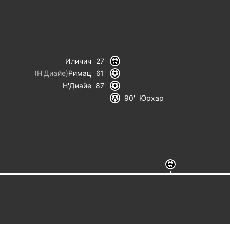
Иличич
27
(
Н'Диайе
)
Римац
61
Н'Диайе
87
90
Юрхар