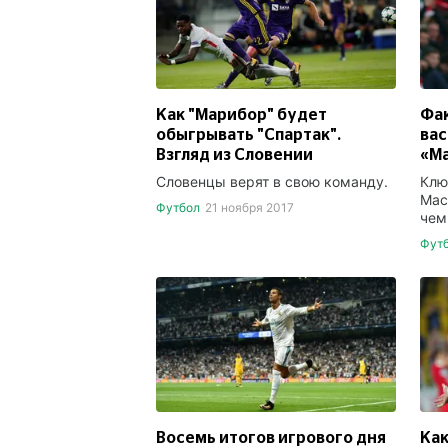
Как "Марибор" будет
Фак
обыгрывать "Спартак".
вас
Взгляд из Словении
«М
Словенцы верят в свою команду.
Клю
Мас
Футбол
21 ноября 2017
чем
Фут
Восемь итогов игрового дня
Как