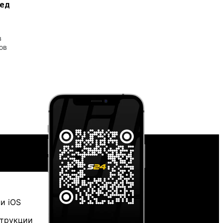
ред
в
ов
и iOS
струкции