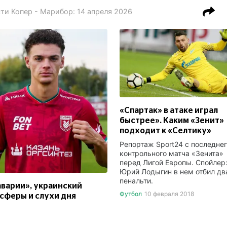
сти
Копер - Марибор
:
14 апреля 2026
«Спартак» в атаке играл
быстрее». Каким «Зенит»
подходит к «Селтику»
Репортаж Sport24 с последне
контрольного матча «Зенита»
перед Лигой Европы. Спойлер
Юрий Лодыгин в нем отбил дв
пенальти.
аварии», украинский
Футбол
10 февраля 2018
сферы и слухи дня