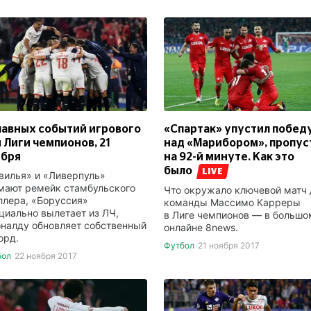
лавных событий игрового
«Спартак» упустил побед
 Лиги чемпионов, 21
над «Марибором», пропус
ября
на 92-й минуте. Как это
было
LIVE
вилья» и «Ливерпуль»
мают ремейк стамбульского
Что окружало ключевой матч 
ллера, «Боруссия»
команды Массимо Карреры
циально вылетает из ЛЧ,
в Лиге чемпионов — в большо
оналду обновляет собственный
онлайне 8news.
орд.
Футбол
21 ноября 2017
бол
22 ноября 2017