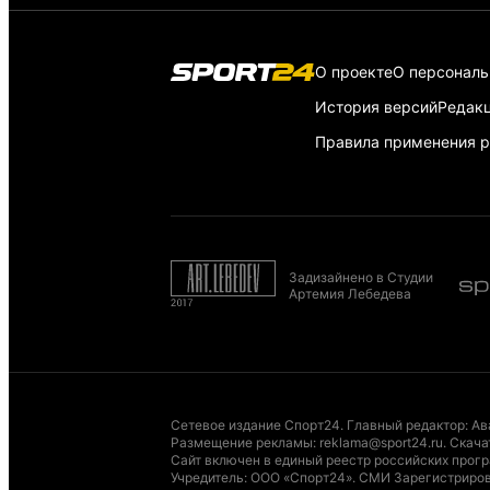
О проекте
О персонал
История версий
Редак
Правила применения р
Задизайнено в Студии
Артемия Лебедева
Сетевое издание Спорт24. Главный редактор: Ав
Размещение рекламы
:
reklama@sport24.ru
.
Скача
Сайт включен в единый реестр российских програ
Учредитель: ООО «Спорт24». СМИ Зарегистриров