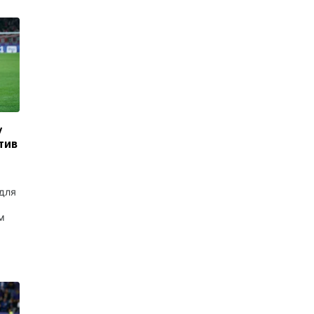
у
тив
для
м