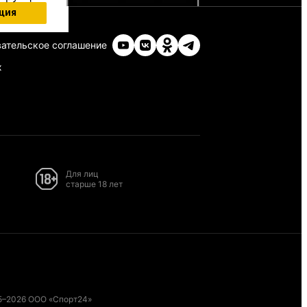
ция
ательское соглашение
х
Для лиц
старше 18 лет
5–2026 ООО «Спорт24»