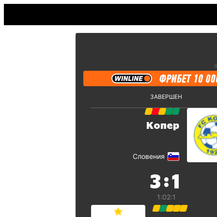
ЗАВЕРШЕН
Копер
Словения
:
3
1
1:0
2:1