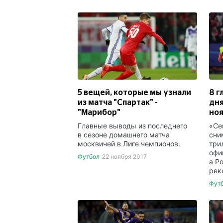
5 вещей, которые мы узнали
8 г
из матча "Спартак" -
дня
"Марибор"
но
Главные выводы из последнего
«Се
в сезоне домашнего матча
сни
москвичей в Лиге чемпионов.
три
офи
Футбол
22 ноября 2017
а Р
рек
Фут