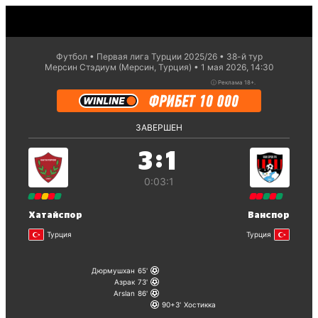
Футбол
Первая лига Турции 2025/26
38-й тур
Мерсин Стэдиум (Мерсин, Турция)
1 мая 2026, 14:30
ⓘ
Реклама 18+.
ЗАВЕРШЕН
:
3
1
0:0
3:1
Хатайспор
Ванспор
Турция
Турция
Дюрмушхан
65
Азрак
73
Arslan
86
90+3
Хостикка