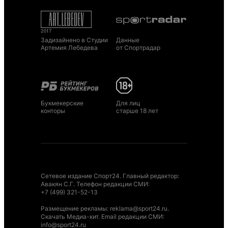
Задизайнено в Студии
Данные
Артемия Лебедева
от Спортрадар
Букмекерские
Для лиц
конторы
старше 18 лет
Сетевое издание Спорт24. Главный редактор:
Авакян С.Г. Телефон редакции СМИ:
+7 (499) 321-52-13
Размещение рекламы
:
reklama@sport24.ru
.
Скачать Медиа-кит
. Email редакции СМИ:
info@sport24.ru