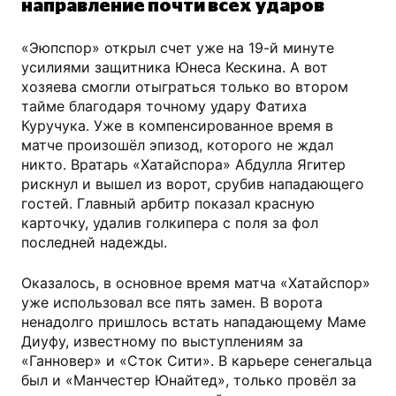
направление почти всех ударов
«Эюпспор» открыл счет уже на 19-й минуте
усилиями защитника Юнеса Кескина. А вот
хозяева смогли отыграться только во втором
тайме благодаря точному удару Фатиха
Куручука. Уже в компенсированное время в
матче произошёл эпизод, которого не ждал
никто. Вратарь «Хатайспора» Абдулла Ягитер
рискнул и вышел из ворот, срубив нападающего
гостей. Главный арбитр показал красную
карточку, удалив голкипера с поля за фол
последней надежды.
Оказалось, в основное время матча «Хатайспор»
уже использовал все пять замен. В ворота
ненадолго пришлось встать нападающему Маме
Диуфу, известному по выступлениям за
«Ганновер» и «Сток Сити». В карьере сенегальца
был и «Манчестер Юнайтед», только провёл за