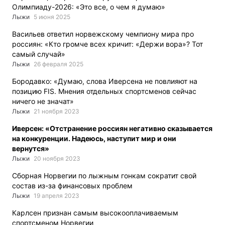
Олимпиаду-2026: «Это все, о чем я думаю»
Лыжи
5 июня 2025
Васильев ответил норвежскому чемпиону мира про
россиян: «Кто громче всех кричит: «Держи вора»? Тот
самый случай»
Лыжи
26 февраля 2025
Бородавко: «Думаю, слова Иверсена не повлияют на
позицию FIS. Мнения отдельных спортсменов сейчас
ничего не значат»
Лыжи
21 ноября 2023
Иверсен: «Отстранение россиян негативно сказывается
на конкуренции. Надеюсь, наступит мир и они
вернутся»
Лыжи
20 ноября 2023
Cборная Норвегии по лыжным гонкам сократит свой
состав из-за финансовых проблем
Лыжи
19 апреля 2023
Карлсен признан самым высокооплачиваемым
спортсменом Норвегии