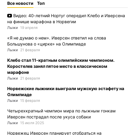
Все новости
Топ
Видео: 40-летний Нортуг опередил Клебо и Иверсена
на финише марафона в Норвегии
Лыжи
19 апреля
«Я не думаю о нем». Иверсен ответил на слова
Большунова о «цирке» на Олимпиаде
Лыжи
21 февраля
Клебо стал 11-кратным олимпийским чемпионом.
Коростелев занял пятое место в классическом
марафоне
Лыжи
21 февраля
Норвежские лыжники выиграли мужскую эстафету на
Олимпиаде
Лыжи
15 февраля
Четырехкратный чемпион мира по лыжным гонкам
Иверсен пострадал после укуса собаки
Лыжи
15 июля 2025
Норвежец Иверсен планирует отобраться на