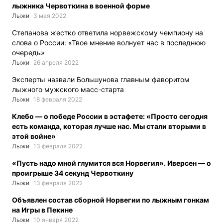
лыжника Червоткина в военной форме
Лыжи
3 мая 2022
Степанова жестко ответила норвежскому чемпиону на
слова о России: «Твое мнение волнует нас в последнюю
очередь»
Лыжи
26 апреля 2022
Эксперты назвали Большунова главным фаворитом
лыжного мужского масс-старта
Лыжи
18 февраля 2022
Клебо — о победе России в эстафете: «Просто сегодня
есть команда, которая лучше нас. Мы стали вторыми в
этой войне»
Лыжи
13 февраля 2022
«Пусть надо мной глумится вся Норвегия». Иверсен — о
проигрыше 34 секунд Червоткину
Лыжи
13 февраля 2022
Объявлен состав сборной Норвегии по лыжным гонкам
на Игры в Пекине
Лыжи
10 января 2022