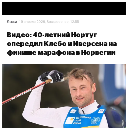
Лыжи
19 апреля 2026, Воскресенье, 12:55
Видео: 40-летний Нортуг
опередил Клебо и Иверсена на
финише марафона в Норвегии
Zuma/ТАСС