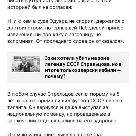
писать футболисту автобиографию, с этой
историей был не согласен:
«Ни с кем в суде Эдуард не спорил, держался с
достоинством, потерпевшей Лебедевой принес
извинения, ни про какую заграницу не
вспоминал. От последнего слова он отказался».
Зэки хотели убить на зоне
легенду СССР Стрельцова, но в
итоге только зверски избили —
почему?
В любом случае Стрельцов сел в тюрьму на 5
лет и на это время лишил футбол СССР своего
таланта. Он вернулся и даже выступал за
национальную команду, но проведенные в
заключении годы сказались на его здоровье.
«Помню удивление: вышел на поле [на