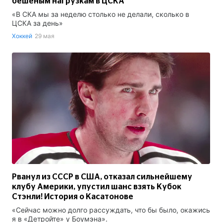
бешеным нагрузкам в ЦСКА
«В СКА мы за неделю столько не делали, сколько в
ЦСКА за день»
Хоккей
29 мая
Рванул из СССР в США, отказал сильнейшему
клубу Америки, упустил шанс взять Кубок
Стэнли! История о Касатонове
«Сейчас можно долго рассуждать, что бы было, окажись
я в «Детройте» у Боумэна».