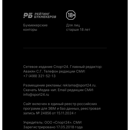
Букмекерские
Для лиц
конторы
старше 18 лет
Сетевое издание Спорт24. Главный редактор:
Авакян С.Г. Телефон редакции СМИ:
+7 (499) 321-52-13
Размещение рекламы
:
reklama@sport24.ru
.
Скачать Медиа-кит
. Email редакции СМИ:
info@sport24.ru
Сайт включен в единый реестр российских
программ для ЭВМ и баз данных, реестровая
запись № 24856 от 15.11.2024 г
Учредитель: ООО «Спорт24». СМИ
Зарегистрировано 17.05.2018 года