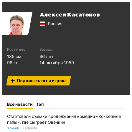
Алексей Касатонов
Россия
Рост и вес
Возраст
185
см
66
лет
96
кг
14 октября 1959
Подписаться на игрока
Все новости
Топ
Стартовали съемки продолжения комедии «Хоккейные
папы», где сыграет Овечкин
Хоккей
3 апреля