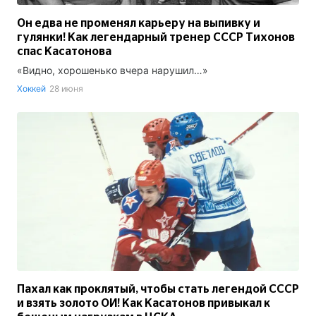
Он едва не променял карьеру на выпивку и
гулянки! Как легендарный тренер СССР Тихонов
спас Касатонова
«Видно, хорошенько вчера нарушил…»
Хоккей
28 июня
Пахал как проклятый, чтобы стать легендой СССР
и взять золото ОИ! Как Касатонов привыкал к