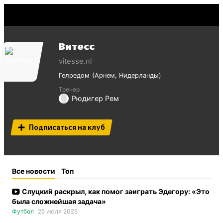
Витесс
vitesse.nl
Гелредом
Арнем
Нидерланды
Тренер
Рюдигер Рем
Подписаться на клуб
Все новости
Топ
Слуцкий раскрыл, как помог заиграть Эдегору: «Это
была сложнейшая задача»
Футбол
25 июля 2025