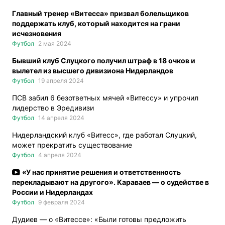
Главный тренер «Витесса» призвал болельщиков
поддержать клуб, который находится на грани
исчезновения
Футбол
2 мая 2024
Бывший клуб Слуцкого получил штраф в 18 очков и
вылетел из высшего дивизиона Нидерландов
Футбол
19 апреля 2024
ПСВ забил 6 безответных мячей «Витессу» и упрочил
лидерство в Эредивизи
Футбол
14 апреля 2024
Нидерландский клуб «Витесс», где работал Слуцкий,
может прекратить существование
Футбол
4 апреля 2024
«У нас принятие решения и ответственность
перекладывают на другого». Караваев — о судействе в
России и Нидерландах
Футбол
9 февраля 2024
Дудиев — о «Витессе»: «Были готовы предложить