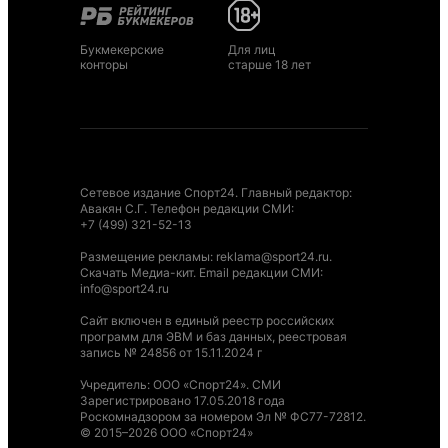
Букмекерские
Для лиц
конторы
старше 18 лет
Сетевое издание Спорт24. Главный редактор:
Авакян С.Г. Телефон редакции СМИ:
+7 (499) 321-52-13
Размещение рекламы
:
reklama@sport24.ru
.
Скачать Медиа-кит
. Email редакции СМИ:
info@sport24.ru
Сайт включен в единый реестр российских
программ для ЭВМ и баз данных, реестровая
запись № 24856 от 15.11.2024 г
Учредитель: ООО «Спорт24». СМИ
Зарегистрировано 17.05.2018 года
Роскомнадзором за номером Эл № ФС77-72812.
© 2015–2026 ООО «Спорт24»