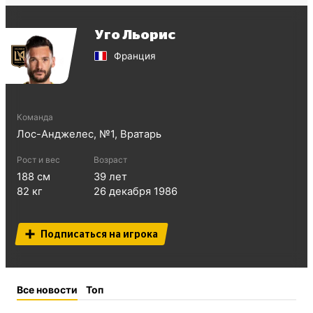
Уго Льорис
Франция
Команда
Лос-Анджелес
, №
1
,
Вратарь
Рост и вес
Возраст
188
см
39
лет
82
кг
26 декабря 1986
Подписаться на игрока
Все новости
Топ