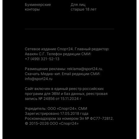
Букмекерские
Для лиц
конторы
старше 18 лет
Сетевое издание Спорт24. Главный редактор:
Авакян С.Г. Телефон редакции СМИ:
+7 (499) 321-52-13
Размещение рекламы
:
reklama@sport24.ru
.
Скачать Медиа-кит
. Email редакции СМИ:
info@sport24.ru
Сайт включен в единый реестр российских
программ для ЭВМ и баз данных, реестровая
запись № 24856 от 15.11.2024 г
Учредитель: ООО «Спорт24». СМИ
Зарегистрировано 17.05.2018 года
Роскомнадзором за номером Эл № ФС77-72812.
© 2015–2026 ООО «Спорт24»