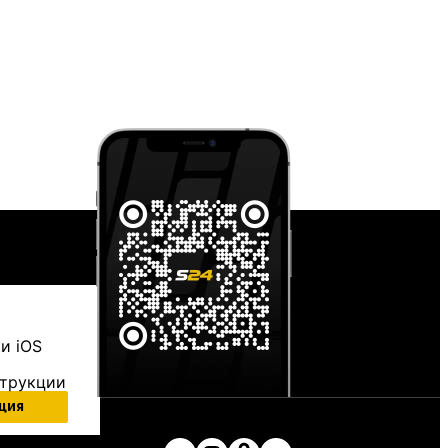
и iOS
струкции
ция