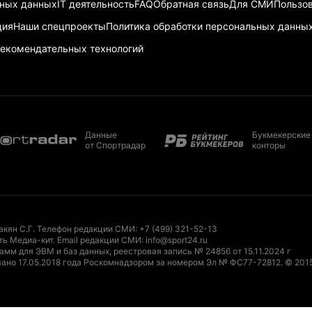
ьных данных
IT деятельность
FAQ
Обратная связь
Для СМИ
Пользов
ция
Наши спецпроекты
Политика обработки персональных данны
екомендательных технологий
Данные
Букмекерские
от Спортрадар
конторы
акян С.Г. Телефон редакции СМИ:
+7 (499) 321-52-13
ть Медиа-кит
. Email редакции СМИ:
info@sport24.ru
мм для ЭВМ и баз данных, реестровая запись № 24856 от 15.11.2024 г
ано 17.05.2018 года Роскомнадзором за номером Эл № ФС77-72812.
© 201