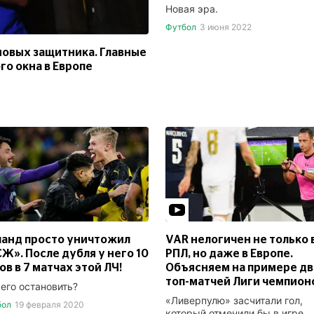
Новая эра.
Футбол
3 июня 2022
 новых защитника. Главные
о окна в Европе
анд просто уничтожил
VAR нелогичен не только 
Ж». После дубля у него 10
РПЛ, но даже в Европе.
ов в 7 матчах этой ЛЧ!
Объясняем на примере д
топ-матчей Лиги чемпион
 его остановить?
«Ливерпулю» засчитали гол,
бол
19 февраля 2020
который отменили бы в игре