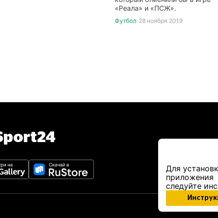
«Реала» и «ПСЖ».
Футбол
28 ноября 2019
port24
Для установк
приложения
следуйте ин
Инструк