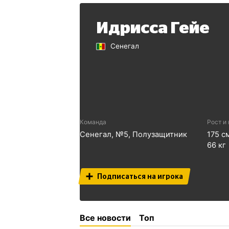
Идрисса Гейе
Сенегал
Команда
Рост и
Сенегал
, №
5
,
Полузащитник
175
с
66
кг
Подписаться на игрока
Все новости
Топ