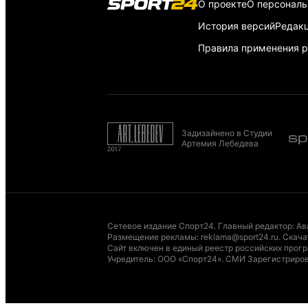
О проекте
О персонал
История версий
Редак
Правила применения р
Задизайнено в Студии
Артемия Лебедева
Сетевое издание Спорт24. Главный редактор: Ав
Размещение рекламы
:
reklama@sport24.ru
.
Скача
Сайт включен в единый реестр российских програ
Учредитель: ООО «Спорт24». СМИ Зарегистриров