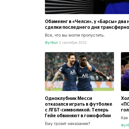
Обамеянг в «Челси», у «Барсы» два
сделки последнего дня трансферног
Все, что вы могли пропустить.
Футбол
2 сентября 2022
Одноклубник Месси
Хол
отказался играть в футболке
«ПС
с ЛГБТ-символикой. Теперь
гол
Гейе обвиняют в гомофобии
Как
Ему грозит наказание?
Фут