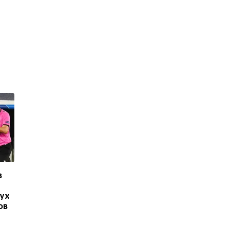
в
вух
ов