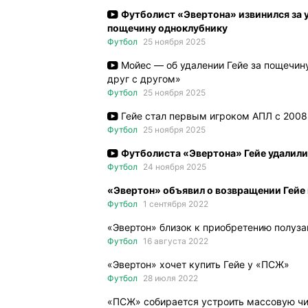
Футболист «Эвертона» извинился за у
пощечину одноклубнику
Футбол
25 ноября 2025
Мойес — об удалении Гейе за пощечину
друг с другом»
Футбол
25 ноября 2025
Гейе стал первым игроком АПЛ с 2008
Футбол
25 ноября 2025
Футболиста «Эвертона» Гейе удалили
Футбол
24 ноября 2025
«Эвертон» объявил о возвращении Гейе
Футбол
1 сентября 2022
«Эвертон» близок к приобретению полуз
Футбол
16 августа 2022
«Эвертон» хочет купить Гейе у «ПСЖ»
Футбол
28 июля 2022
«ПСЖ» собирается устроить массовую чис