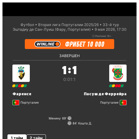
Футбол
Вторая лига Португалии 2025/26
33-й тур
Эштадиу де Сан-Луиш (Фару, Португалия)
9 мая 2026, 17:30
ⓘ
Реклама 18+.
ЗАВЕРШЕН
:
1
1
0:0
1:1
Фаренсе
Пасуш де Феррейра
Португалия
Португалия
Менину
69
84
Кошта Д.
1 тайм
2 тайм