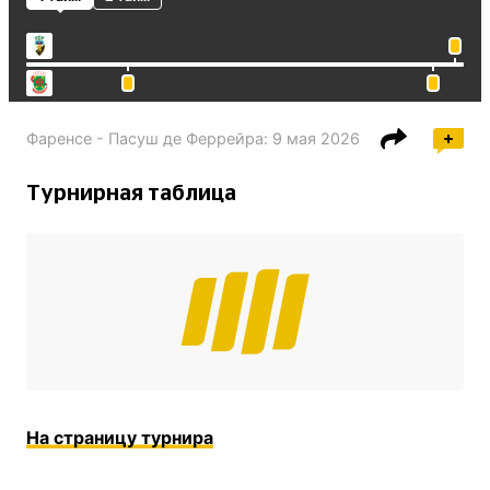
Фаренсе - Пасуш де Феррейра
:
9 мая 2026
Турнирная таблица
На страницу турнира