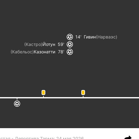
14
Гивин
(
Нарваэс
)
(
Кастро
)
Йотун
59
(
Кабельос
)
Казонатти
78
стал - Депортива Тарма
:
24 мая 2026