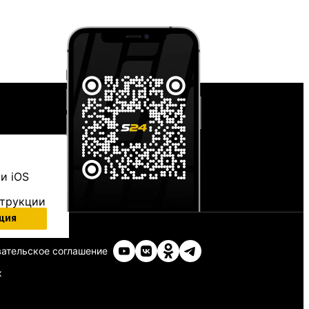
и iOS
струкции
ция
ательское соглашение
х