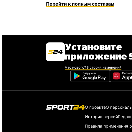
Перейти к полным составам
Установите
приложение S
Что нового? История изменений
О проекте
О персонал
История версий
Редак
Правила применения р