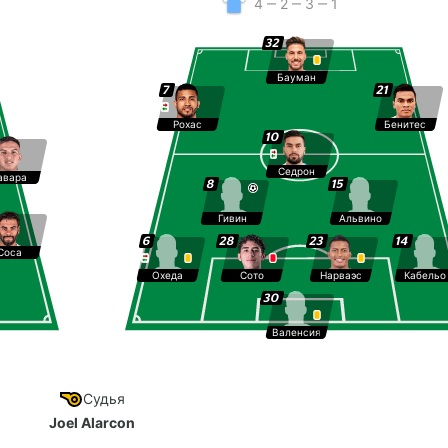
4 ‒ 2 ‒ 3 ‒ 1
32
Бауман
7
21
Рохас
Бенитес
10
Седрон
авара
8
15
Гивин
Альвино
6
28
23
14
Соса
Охеда
Сото
Нарваэс
Кабельо
30
Валенсия
Судья
Joel Alarcon