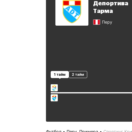
Депортива
Тарма
Перу
1 тайм
2 тайм
Футбол
Перу. Примера
Спортинг Кри