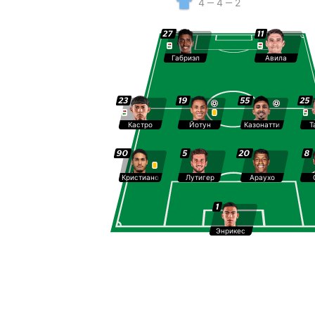
4 ‒ 4 ‒ 2
27
11
Габриэл
Авила
23
19
55
25
Кастро
Йотун
Казонатти
Т
90
5
20
8
Кристиано
Лутигер
Араухо
1
Энрикес