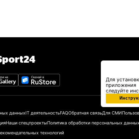
port24
Для установк
приложения
следуйте ин
Инструк
ьных данных
IT деятельность
FAQ
Обратная связь
Для СМИ
Пользов
ция
Наши спецпроекты
Политика обработки персональных данны
екомендательных технологий