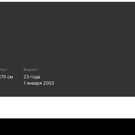
Рост
Возраст
170
см
23
года
1 января 2003