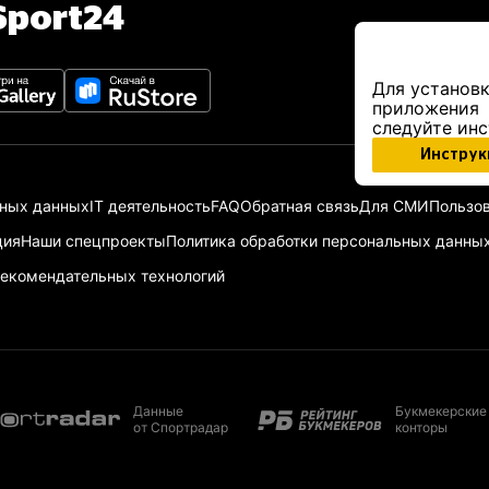
port24
Для установк
приложения
следуйте ин
Инструк
ьных данных
IT деятельность
FAQ
Обратная связь
Для СМИ
Пользов
ция
Наши спецпроекты
Политика обработки персональных данны
екомендательных технологий
Данные
Букмекерские
от Спортрадар
конторы