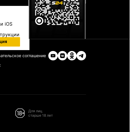
и iOS
струкции
ция
ательское соглашение
х
Для лиц
старше 18 лет