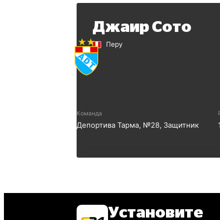
Джаир Сото
Перу
Команда
Депортива Тарма
, №
28
,
Защитник
Установите