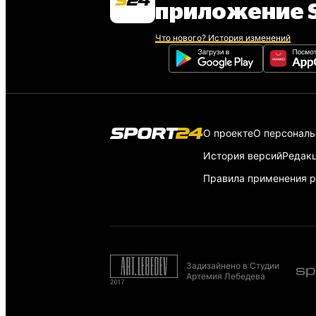
приложение S
Что нового? История изменений
О проекте
О персонал
История версий
Редак
Правила применения р
Задизайнено в Студии
Артемия Лебедева