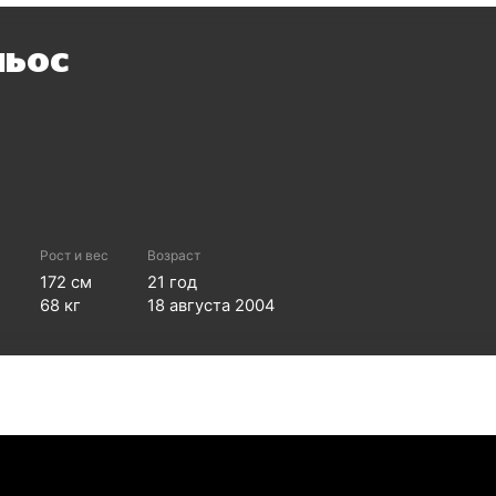
льос
Рост и вес
Возраст
172
см
21
год
68
кг
18 августа 2004