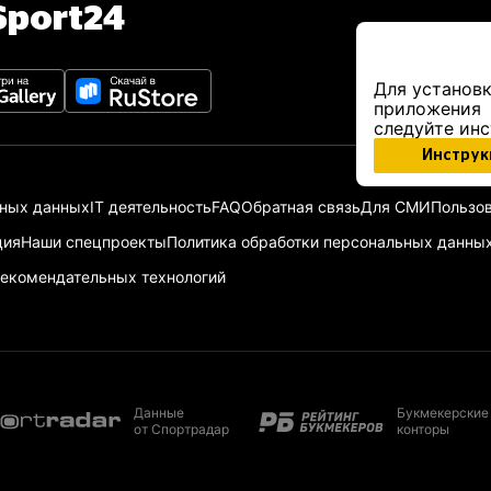
port24
Для установк
приложения
следуйте ин
Инструк
ьных данных
IT деятельность
FAQ
Обратная связь
Для СМИ
Пользов
ция
Наши спецпроекты
Политика обработки персональных данны
екомендательных технологий
Данные
Букмекерские
от Спортрадар
конторы