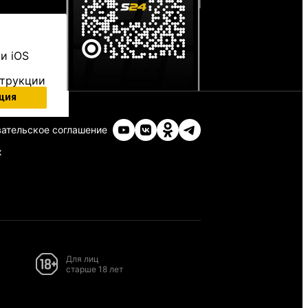
и iOS
струкции
ция
ательское соглашение
х
Для лиц
старше 18 лет