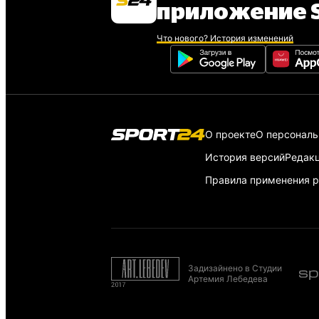
приложение S
Что нового? История изменений
О проекте
О персонал
История версий
Редак
Правила применения р
Задизайнено в Студии
Артемия Лебедева