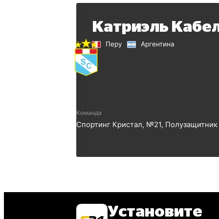
Катриэль Кабе
Перу
Аргентина
Команда
Спортинг Кристал
, №
21
,
Полузащитник
Установите