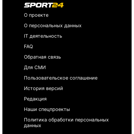
О проекте
О персональных данных
IT деятельность
FAQ
Обратная связь
Для СМИ
Пользовательское соглашение
История версий
Редакция
Наши спецпроекты
Политика обработки персональных
данных