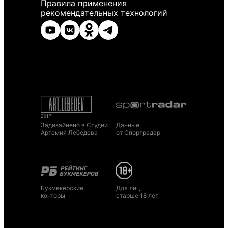
Правила применения
рекомендательных технологий
Задизайнено в Студии
Данные
Артемия Лебедева
от Спортрадар
Букмекерские
Для лиц
конторы
старше 18 лет