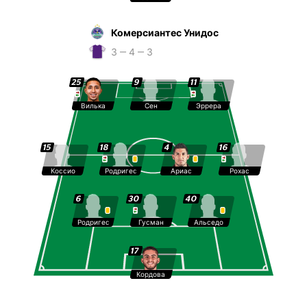
Комерсиантес Унидос
3 ‒ 4 ‒ 3
25
9
11
Вилька
Сен
Эррера
15
18
4
16
Коссио
Родригес
Ариас
Рохас
6
30
40
Родригес
Гусман
Альседо
17
Кордова