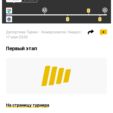
Депортива Тарма - Комерсиантес Унидос
:
17 мая 2026
Первый этап
На страницу турнира