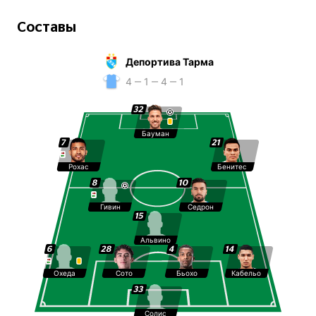
Составы
Депортива Тарма
4 ‒ 1 ‒ 4 ‒ 1
32
Бауман
7
21
Рохас
Бенитес
8
10
Гивин
Седрон
15
Альвино
6
28
4
14
Охеда
Сото
Бьохо
Кабельо
33
Солис