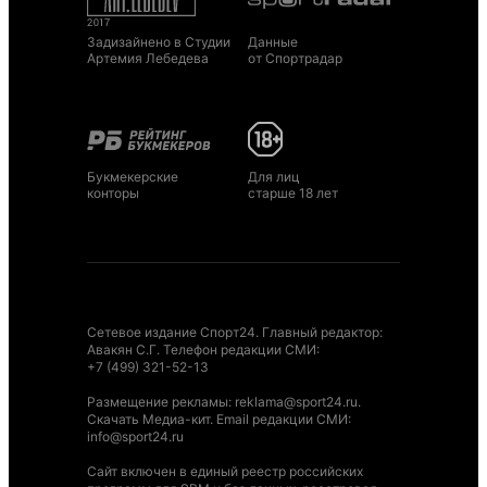
Задизайнено в Студии
Данные
Артемия Лебедева
от Спортрадар
Букмекерские
Для лиц
конторы
старше 18 лет
Сетевое издание Спорт24. Главный редактор:
Авакян С.Г. Телефон редакции СМИ:
+7 (499) 321-52-13
Размещение рекламы
:
reklama@sport24.ru
.
Скачать Медиа-кит
. Email редакции СМИ:
info@sport24.ru
Сайт включен в единый реестр российских