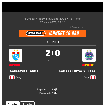
Футбол
Перу. Примера 2026
15-й тур
17 мая 2026, 19:00
ⓘ
Реклама 18+.
ЗАВЕРШЕН
:
2
0
2:0
0:0
Депортива Тарма
Комерсиантес Унидос
Перу
Перу
Бауман
16
Гивин
45+2
1 тайм
2 тайм