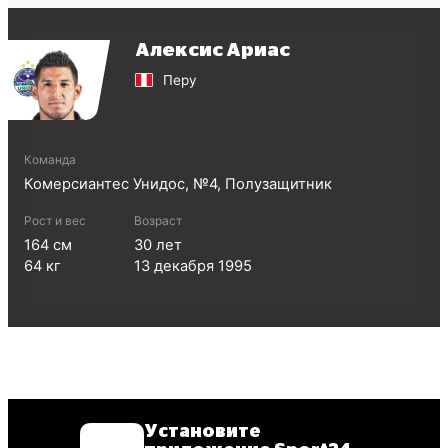
Алексис Ариас
Перу
Команда
Комерсиантес Унидос
, №
4
,
Полузащитник
Рост и вес
Возраст
164
см
30
лет
64
кг
13 декабря 1995
Установите