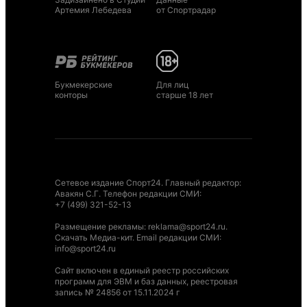
Артемия Лебедева
от Спортрадар
Букмекерские
Для лиц
конторы
старше 18 лет
Сетевое издание Спорт24. Главный редактор:
Авакян С.Г. Телефон редакции СМИ:
+7 (499) 321-52-13
Размещение рекламы
:
reklama@sport24.ru
.
Скачать Медиа-кит
. Email редакции СМИ:
info@sport24.ru
Сайт включен в единый реестр российских
программ для ЭВМ и баз данных, реестровая
запись № 24856 от 15.11.2024 г