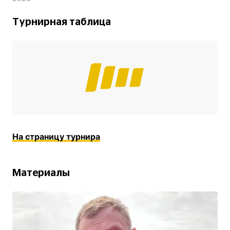
Турнирная таблица
На страницу турнира
Материалы