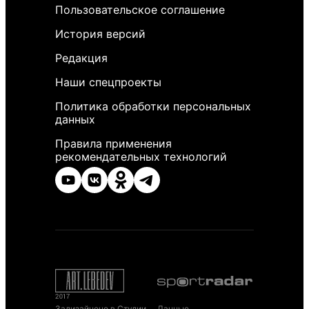
Пользовательское соглашение
История версий
Редакция
Наши спецпроекты
Политика обработки персональных
данных
Правила применения
рекомендательных технологий
Задизайнено в Студии
Данные