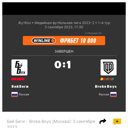
Футбол
Медийная футбольная лига 2023-2
1-й тур
3 сентября 2023, 17:30
ⓘ
Реклама 18+.
ЗАВЕРШЕН
:
0
1
Бей Беги
Broke Boys
Россия
Россия
Бей Беги - Broke Boys (Москва)
:
3 сентября
2023