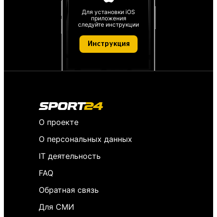
Для установки iOS
приложения
следуйте инструкции
Инструкция
О проекте
О персональных данных
IT деятельность
FAQ
Обратная связь
Для СМИ