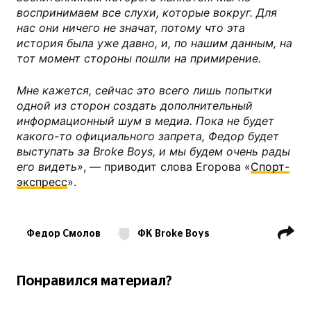
воспринимаем все слухи, которые вокруг. Для
нас они ничего не значат, потому что эта
история была уже давно, и, по нашим данным, на
тот момент стороны пошли на примирение.
Мне кажется, сейчас это всего лишь попытки
одной из сторон создать дополнительный
информационный шум в медиа. Пока не будет
какого-то официального запрета, Федор будет
выступать за Broke Boys, и мы будем очень рады
его видеть»
, — приводит слова Егорова «
Спорт-
экспресс
».
Федор Смолов
ФК Broke Boys
ФК Краснодар
ФК Динамо Москва
Понравился материал?
ФК Локомотив Москва