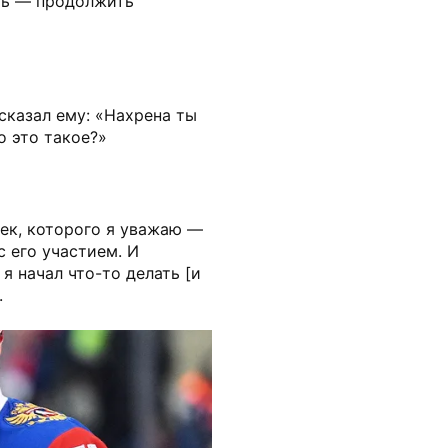
ать — продолжить
сказал ему: «Нахрена ты
о это такое?»
ек, которого я уважаю —
с его участием. И
 я начал что-то делать [и
.