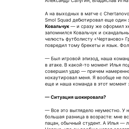
Александр Салугин, Владислав Игна
А на выходных в матче с Chertanov
Smol Squad дебютировал еще один 
Ковальчук
— и сразу же оформил хе
запомнился Ковальчук и скандальны
челюсть футболисту «Чертаново» Г
повредил тому брекеты и язык. Фол
— Был игровой эпизод, наша коман
в атаке. В какой-то момент Илья п
совершил удар — причем намеренно,
нокаутировал меня. Я вообще не по
еще и наша команда в этот момент 
— Ситуация шокировала?
— Все это выглядело неуместно. У 
большая разница в возрасте: мне вс
пацан, обычный студент. А Илья — 