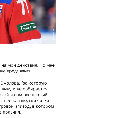
РИА Новости
 на мои действия. Но мне
мне предъявить.
 Смолова, [за которую
т вину и не собирается
лохой и сам все первый
а полностью, где четко
гровой эпизод, в котором
е получил.