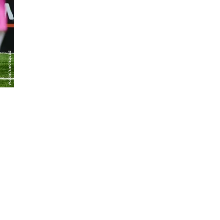
vk.com/smolsquad