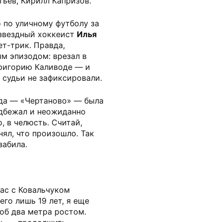
тьев, Кирилл Капризов.
o по уличному футболу за
звездный хоккеист
Илья
т-трик. Правда,
м эпизодом: врезал в
ригорию Каливоде — и
 судьи не зафиксировали.
да — «Чертаново» — была
одбежал и неожиданно
 в челюсть. Считай,
нял, что произошло. Так
забила.
нас с Ковальчуком
его лишь 19 лет, я еще
лоб два метра ростом.