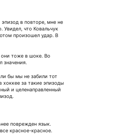
 эпизод в повторе, мне не
. Увидел, что Ковальчук
потом произошел удар. В
они тоже в шоке. Во
л значения.
сли бы мы не забили тот
в хоккее за такие эпизоды
тный и целенаправленный
пизод.
ьнее поврежден язык.
 все красное-красное.