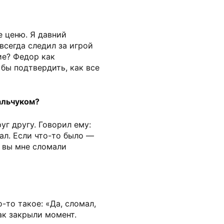
е ценю. Я давний
всегда следил за игрой
ие? Федор как
бы подтвердить, как все
альчуком?
г другу. Говорил ему:
лал. Если что-то было —
: вы мне сломали
о-то такое: «Да, сломал,
ак закрыли момент.