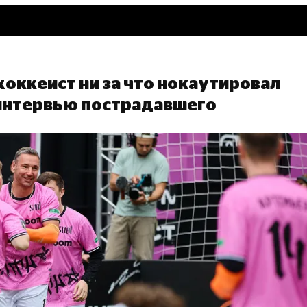
оккеист ни за что нокаутировал
 интервью пострадавшего