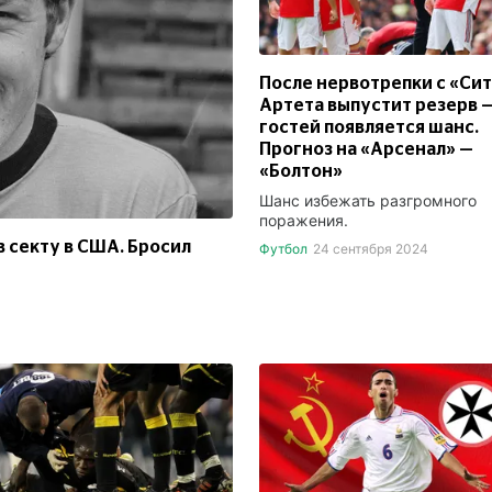
После нервотрепки с «Си
Артета выпустит резерв —
гостей появляется шанс.
Прогноз на «Арсенал» —
«Болтон»
Шанс избежать разгромного
поражения.
 секту в США. Бросил
Футбол
24 сентября 2024