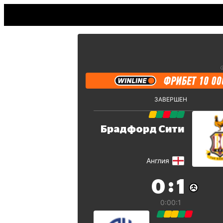
ЗАВЕРШЕН
Брадфорд Сити
Англия
:
0
1
0:0
0:1