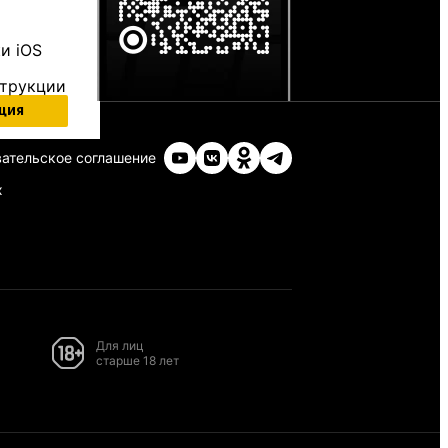
и iOS
струкции
ция
ательское соглашение
х
Для лиц
старше 18 лет