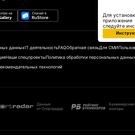
Для установк
приложения
следуйте ин
Инструк
ьных данных
IT деятельность
FAQ
Обратная связь
Для СМИ
Пользов
ция
Наши спецпроекты
Политика обработки персональных данны
екомендательных технологий
Данные
Букмекерские
от Спортрадар
конторы