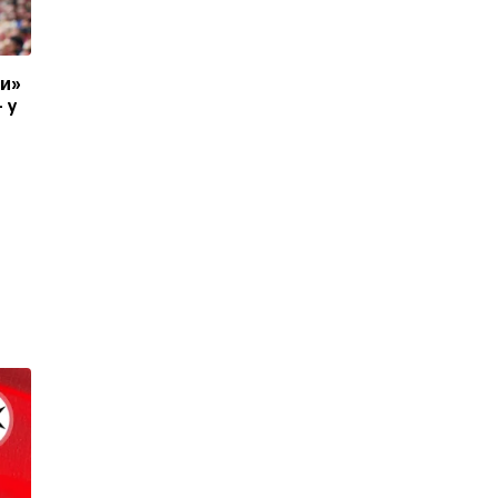
ти»
 у