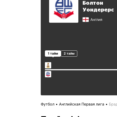
Болтон
Уондерерс
Англия
1 тайм
2 тайм
Футбол
Английская Первая лига
Бра