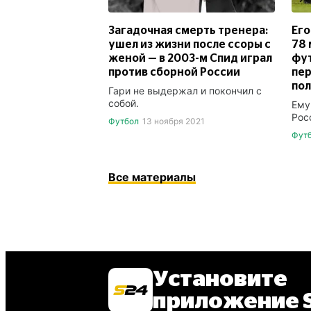
Загадочная смерть тренера:
Его
ушел из жизни после ссоры с
78 
женой — в 2003-м Спид играл
фут
против сборной России
пер
пол
Гари не выдержал и покончил с
собой.
Ему
Рос
Футбол
13 ноября 2021
Фут
Все материалы
Установите
приложение S