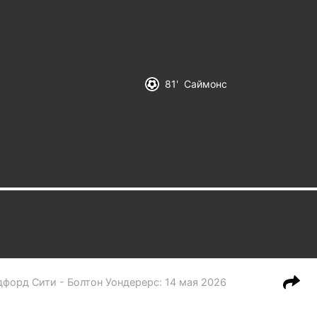
81
Саймонс
дфорд Сити - Болтон Уондерерс
:
14 мая 2026