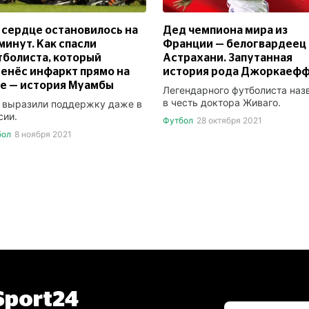
 сердце остановилось на
Дед чемпиона мира из
минут. Как спасли
Франции — белогвардеец 
болиста, который
Астрахани. Запутанная
енёс инфаркт прямо на
история рода Джоркаеф
е — история Муамбы
Легендарного футболиста наз
в честь доктора Живаго.
 выразили поддержку даже в
сии.
Футбол
28 октября 2021
бол
8 ноября 2021
port24