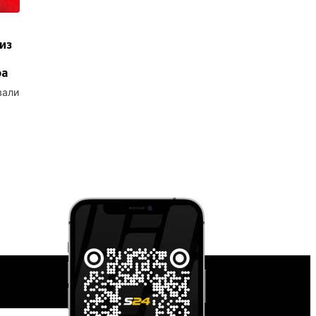
из
фа
вали