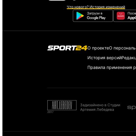
Что нового? История изменений
О проекте
О персонал
История версий
Редак
Правила применения р
Задизайнено в Студии
Артемия Лебедева