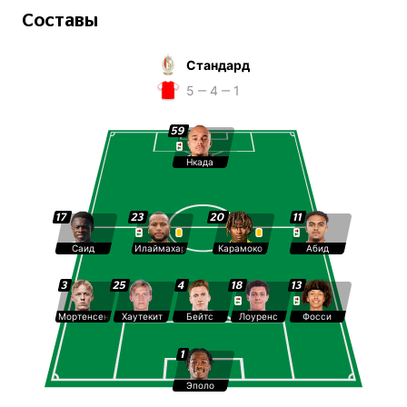
Составы
Стандард
5 ‒ 4 ‒ 1
59
Нкада
17
23
20
11
Саид
Илаймахаритра
Карамоко
Абид
3
25
4
18
13
Мортенсен
Хаутекит
Бейтс
Лоуренс
Фосси
1
Эполо