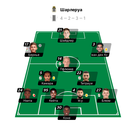
Шарлеруа
4 ‒ 2 ‒ 3 ‒ 1
21
Шайдлер
17
3
Бернье
ван ден Керхоф
14
Пфлюкке
5
22
Камара
Титрауи
24
95
4
27
Нзита
Кейта
Усу
Блюм
30
Коне