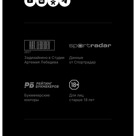
Задизайнено в Студии
Данные
Артемия Лебедева
от Спортрадар
Букмекерские
Для лиц
конторы
старше 18 лет