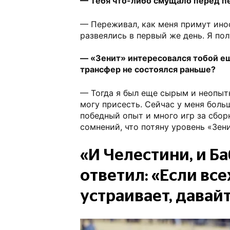
— Тебя что-либо смущало перед п
— Переживал, как меня примут ино
развеялись в первый же день. Я по
— «Зенит» интересовался тобой е
трансфер не состоялся раньше?
— Тогда я был еще сырым и неопыт
могу присесть. Сейчас у меня боль
победный опыт и много игр за сбор
сомнений, что потяну уровень «Зени
«И Челестини, и Б
ответил: «Если все
устраивает, давай