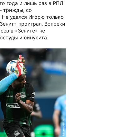
ого года и лишь раз в РПЛ
— трижды, со
. Не удался Игорю только
Зенит» проиграл. Вопреки
еев в «Зените» не
остуды и синусита.
fckrasnodar.ru