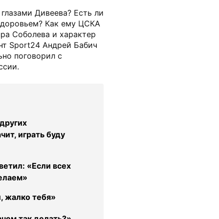
 глазами Дивеева? Есть ли
здоровьем? Как ему ЦСКА
нра Соболева и характер
т Sport24 Андрей Бабич
ьно поговорил с
ссии.
 других
чит, играть буду
ветил: «Если всех
делаем»
, жалко тебя»
ачем так делать?»