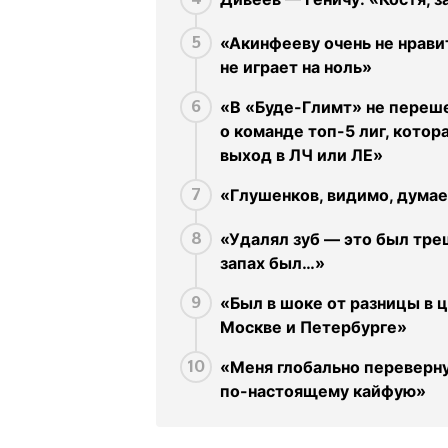
«Акинфееву очень не нрави
5
не играет на ноль»
«В «Буде-Глимт» не переше
6
о команде топ-5 лиг, котор
выход в ЛЧ или ЛЕ»
«Глушенков, видимо, думает
7
«Удалял зуб — это был тре
8
запах был…»
«Был в шоке от разницы в ц
9
Москве и Петербурге»
«Меня глобально переверну
10
по-настоящему кайфую»