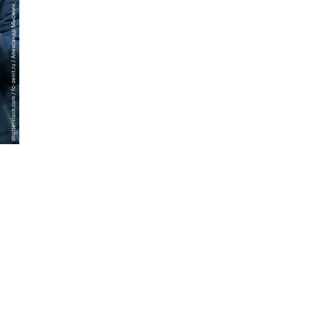
shutterstock.com / fc-zenit.ru / Александр Мысякин, Sport24