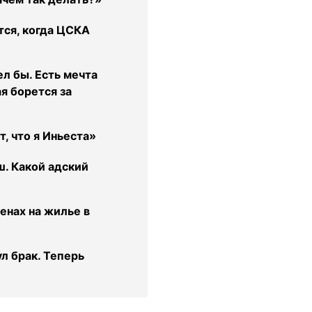
тся, когда ЦСКА
л бы. Есть мечта
ая борется за
, что я Иньеста»
ш. Какой адский
енах на жилье в
л брак. Теперь