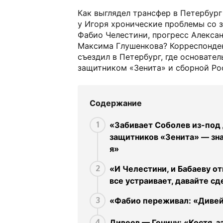
Как выглядел трансфер в Петербург
у Игоря хронические проблемы со 
Фабио Челестини, прогресс Алекса
Максима Глушенкова? Корреспонден
съездил в Петербург, где основател
защитником «Зенита» и сборной Ро
Содержание
«Забивает Соболев из-под
1
защитников «Зенита» — зна
я»
«И Челестини, и Бабаеву от
2
все устраивает, давайте с
«Фабио переживал: «Дивей
3
Дивеев — Геничу: «Костя, з
4