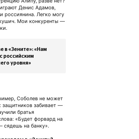
ренцию Алипу, разве нет?
 играют Денис Адамов,
и россиянина. Легко могу
ркушич. Мои конкуренты —
ки.
е в «Зените»: «Нам
 с российским
его уровня»
ример, Соболев не может
их защитников забивает —
научили братья
слова: «Будет форвард на
— сядешь на банку».