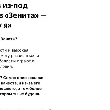
 из-под
в «Зенита» —
у я»
«Зенит»?
сти и высокая
 могу развиваться и
тболисты играют в
словия.
? Семак признавался:
качеств, и из-за его
нешнего, а тем более
отором ты не будешь