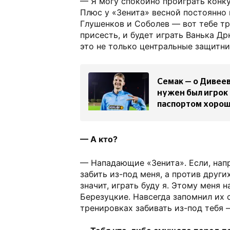
— Я могу спокойно проиграть конку
Плюс у «Зенита» весной постоянно
Глушенков и Соболев — вот тебе тр
присесть, и будет играть Ванька Д
это не только центральные защитни
Семак — о Дивеев
нужен был игрок
паспортом хорош
— А кто?
— Нападающие «Зенита». Если, нап
забить из-под меня, а против друг
значит, играть буду я. Этому меня 
Березуцкие. Навсегда запомнил их 
тренировках забивать из-под тебя 