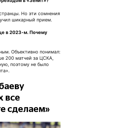
ереходом в «Зенит»?
странцы. Но эти сомнения
лучил шикарный прием.
ще в 2023-м. Почему
ным. Объективно понимал:
ше 200 матчей за ЦСКА,
ную, поэтому не было
та».
абаеву
х все
те сделаем»