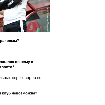
Александр Мысякин, Sport24
траковым?
ащался по нему в
тракта?
льных переговоров не
й клуб невозможна?