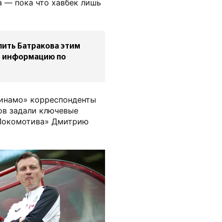
а — пока что хавбек лишь
ить Батракова этим
т информацию по
Динамо» корреспонденты
ов задали ключевые
«Локомотива» Дмитрию