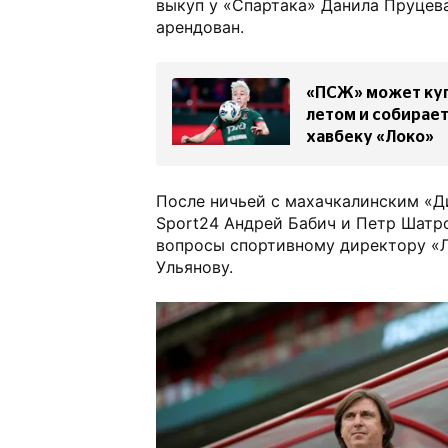
выкуп у «Спартака» Данила Пруцев
арендован.
«ПСЖ» может куп
летом и собирае
хавбеку «Локо»
После ничьей с махачкалинским «
Sport24 Андрей Бабич и Петр Шатр
вопросы спортивному директору 
Ульянову.