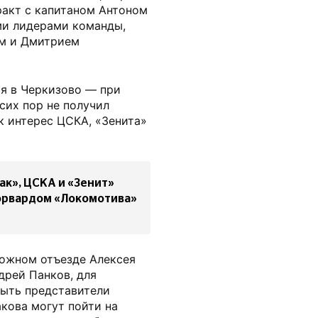
ракт с капитаном Антоном
и лидерами команды,
ом и Дмитрием
ся в Черкизово — при
сих пор не получил
к интерес ЦСКА, «Зенита»
ак», ЦСКА и «Зенит»
орвардом «Локомотива»
можном отъезде Алексея
дрей Панков, для
ыть представители
кова могут пойти на