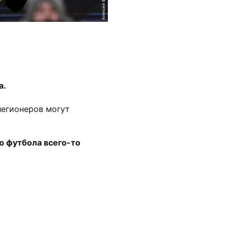
а.
легионеров могут
ю футбола всего-то