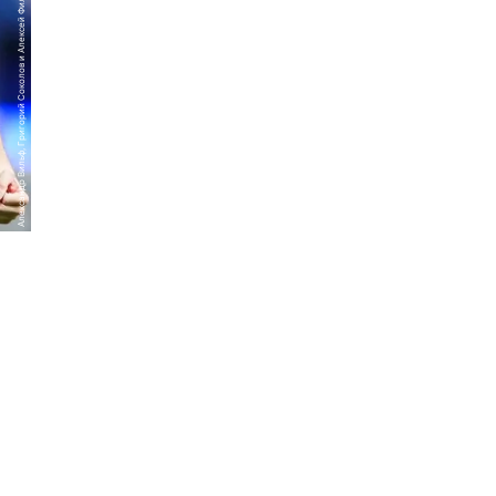
Александр Вильф, Григорий Соколов и Алексей Филиппов, РИА Новости