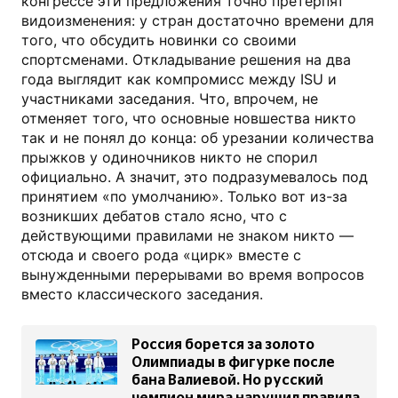
конгрессе эти предложения точно претерпят
видоизменения: у стран достаточно времени для
того, что обсудить новинки со своими
спортсменами. Откладывание решения на два
года выглядит как компромисс между ISU и
участниками заседания. Что, впрочем, не
отменяет того, что основные новшества никто
так и не понял до конца: об урезании количества
прыжков у одиночников никто не спорил
официально. А значит, это подразумевалось под
принятием «по умолчанию». Только вот из-за
возникших дебатов стало ясно, что с
действующими правилами не знаком никто —
отсюда и своего рода «цирк» вместе с
вынужденными перерывами во время вопросов
вместо классического заседания.
Россия борется за золото
Олимпиады в фигурке после
бана Валиевой. Но русский
чемпион мира нарушил правила