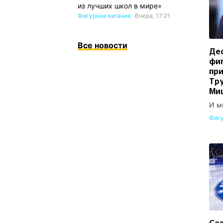
из лучших школ в мире»
Фигурное катание
Вчера, 17:21
Все новости
Де
фи
при
Тру
Ми
И м
Фигу