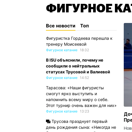
ФИГУРНОЕ КА
Все новости
Топ
Фигуристка Гордеева перешла к
тренеру Моисеевой
Фигурное катание
18:32
В ISU объяснили, почему не
сообщили о нейтральных
статусах Трусовой и Валиевой
Фигурное катание
14:52
Тарасова: «Наши фигуристы
смогут ярко выступить и
напомнить всему миру о себе.
Этот турнир очень важен для них»
Фигурное катание
13:23
Доч
Пре
Трусова празднует первый
день рождения сына: «Никогда не
Нов