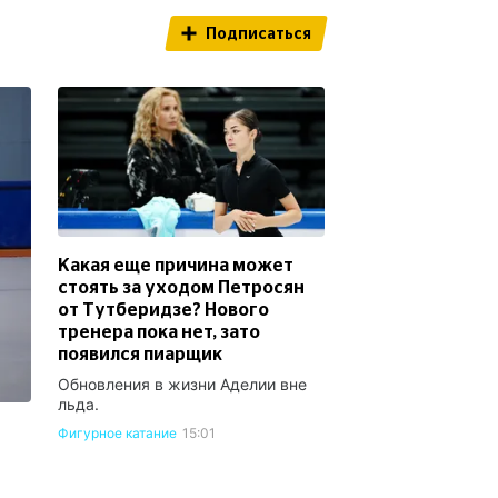
Подписаться
Какая еще причина может
стоять за уходом Петросян
от Тутберидзе? Нового
тренера пока нет, зато
появился пиарщик
Обновления в жизни Аделии вне
льда.
Фигурное катание
15:01