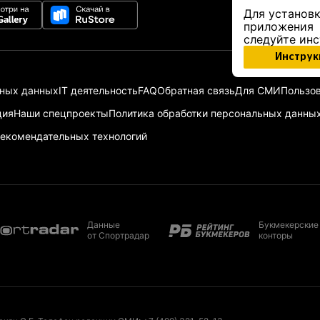
Для установк
приложения
следуйте ин
Инструк
ьных данных
IT деятельность
FAQ
Обратная связь
Для СМИ
Пользов
ция
Наши спецпроекты
Политика обработки персональных данны
екомендательных технологий
Данные
Букмекерские
от Спортрадар
конторы