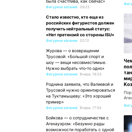
была счастлива, как сейчас»
Фигу
Фигурное катание
09:23
Стало известно, кто еще из
российских фигуристов должен
получить нейтральный статус:
«Нет претензий со стороны ISU»
Фигурное катание
02:12
Журова — о возвращении
Трусовой: «Большой спорт и
Чем
шоу — вещи несовместимые.
пол
Нужно выбрать что‑то одно»
та
Фигурное катание
Вчера, 18:33
мир
Роднина заявила, что Валиевой и
Ко
Трусовой нужно ориентироваться
Пор
на Туктамышеву: «Это хороший
Аге
пример»
Фигу
Фигурное катание
Вчера, 17:54
Бойкова — о сотрудничестве с
Агенауэром: «Безумно рады
возможности поработать с одной