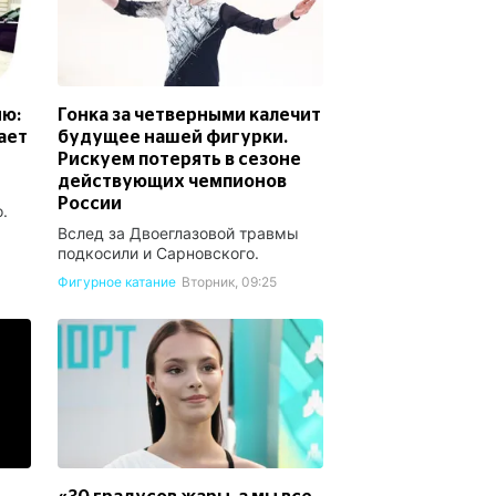
ию:
Гонка за четверными калечит
ает
будущее нашей фигурки.
Рискуем потерять в сезоне
действующих чемпионов
России
.
Вслед за Двоеглазовой травмы
подкосили и Сарновского.
Фигурное катание
Вторник, 09:25