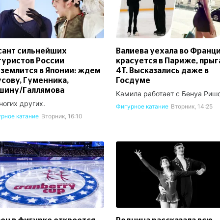
сант сильнейших
Валиева уехала во Франц
гуристов России
красуется в Париже, прыг
землится в Японии: ждем
4T. Высказались даже в
сову, Гуменника,
Госдуме
шину/Галлямова
Камила работает с Бенуа Ришо
ногих других.
Фигурное катание
Вторник, 14:25
рное катание
Вторник, 16:10