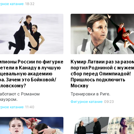
рное катание
18:32
пионы России по фигурке
Кумир Латвии раз за разо
етели в Канаду в лучшую
портил Родниной с муже
нцевальную академию
сбор перед Олимпиадой!
а. Зачем это Бойковой/
Пришлось подключить
зловскому?
Москву
аботают с Романом
Тренировки в Риге.
науэром.
Фигурное катание
09:23
рное катание
11:40