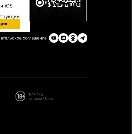
и iOS
струкции
ция
ательское соглашение
х
Для лиц
старше 18 лет