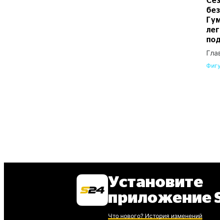
Сез
без
Гум
лег
по
Гла
Фигу
Установите
приложение S
Что нового? История изменений