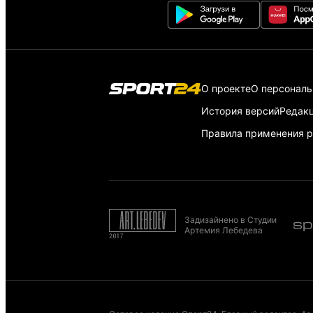
О проекте
О персонал
История версий
Редак
Правила применения р
Задизайнено в Студии
Артемия Лебедева