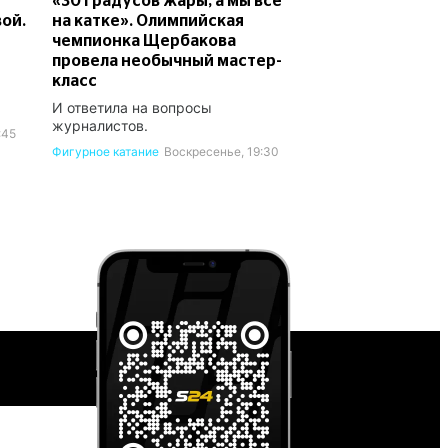
«30 градусов жары, а мы все
вой.
на катке». Олимпийская
чемпионка Щербакова
провела необычный мастер-
класс
И ответила на вопросы
журналистов.
:45
Фигурное катание
Воскресенье, 19:30