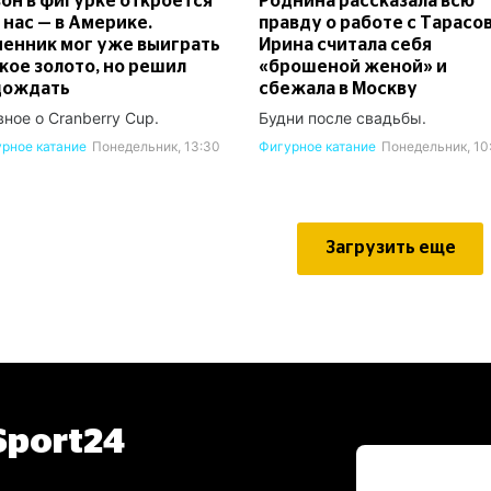
он в фигурке откроется
Роднина рассказала всю
 нас — в Америке.
правду о работе с Тарасо
енник мог уже выиграть
Ирина считала себя
кое золото, но решил
«брошеной женой» и
дождать
сбежала в Москву
вное о Cranberry Cup.
Будни после свадьбы.
рное катание
Понедельник, 13:30
Фигурное катание
Понедельник, 10
Загрузить еще
port24