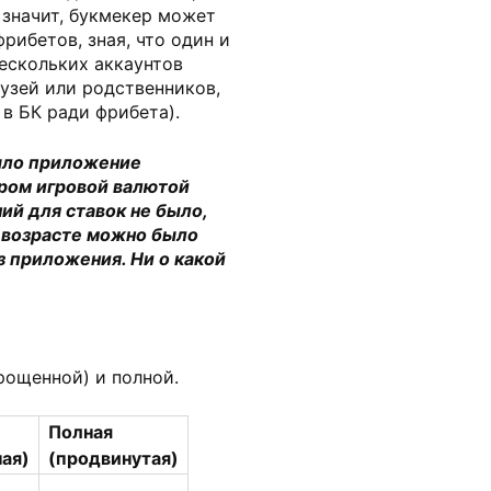
 значит, букмекер может
рибетов, зная, что один и
нескольких аккаунтов
друзей или родственников,
в БК ради фрибета).
было приложение
ром игровой валютой
ий для ставок не было,
 возрасте можно было
з приложения. Ни о какой
рощенной) и полной.
Полная
ая)
(продвинутая)