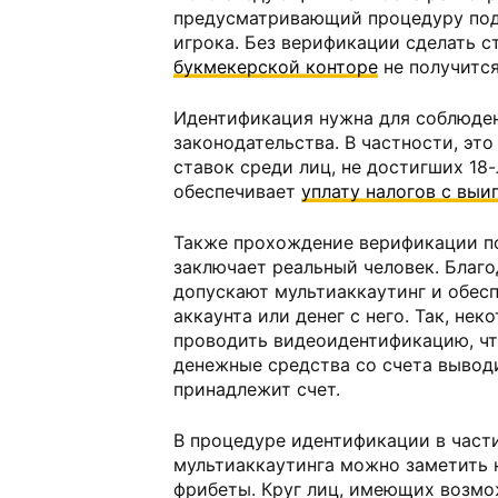
предусматривающий процедуру по
игрока. Без верификации сделать с
букмекерской конторе
не получится
Идентификация нужна для соблюде
законодательства. В частности, эт
ставок среди лиц, не достигших 18-
обеспечивает
уплату налогов с вы
Также прохождение верификации по
заключает реальный человек. Благ
допускают мультиаккаутинг и обес
аккаунта или денег с него. Так, не
проводить видеоидентификацию, чт
денежные средства со счета вывод
принадлежит счет.
В процедуре идентификации в част
мультиаккаутинга можно заметить
фрибеты. Круг лиц, имеющих возмо