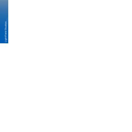
LightField Studios