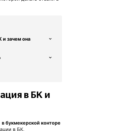
 и зачем она
ю
ация в БК и
 в букмекерской конторе
ации в БК,