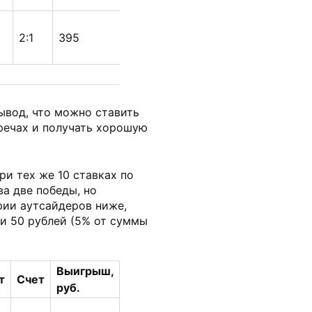
2:1
395
ывод, что можно ставить
речах и получать хорошую
ри тех же 10 ставках по
ва две победы, но
ии аутсайдеров ниже,
и 50 рублей (5% от суммы
Выигрыш,
т
Счет
руб.