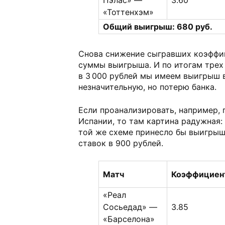
«Тоттенхэм»
Общий выигрыш: 680 руб.
Снова снижение сыгравших коэффи
суммы выигрыша. И по итогам трех
в 3 000 рублей мы имеем выигрыш в
незначительную, но потерю банка.
Если проанализировать, например, 
Испании, то там картина радужная:
той же схеме принесло бы выигрыш 
ставок в 900 рублей.
Матч
Коэффициен
«Реал
Сосьедад» —
3.85
«Барселона»