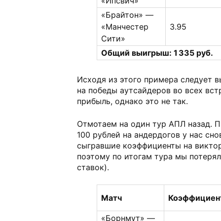
«Ипсвич»
«Брайтон» —
«Манчестер
3.95
Сити»
Общий выигрыш: 1 335 руб.
Исходя из этого примера следует в
на победы аутсайдеров во всех вст
прибыль, однако это не так.
Отмотаем на один тур АПЛ назад. П
100 рублей на андердогов у нас сно
сыгравшие коэффициенты на виктор
поэтому по итогам тура мы потерял
ставок).
Матч
Коэффициен
«Борнмут» —