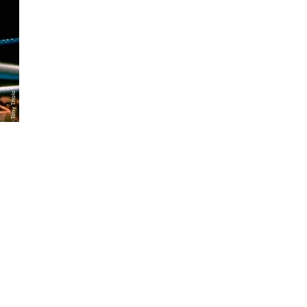
Tony Triolo