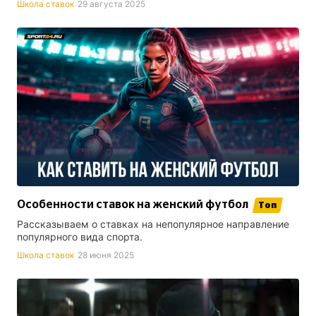
Школа ставок
29 августа 2025
Особенности ставок на женский футбол
Топ
Рассказываем о ставках на непопулярное направление
популярного вида спорта.
Школа ставок
28 июня 2025