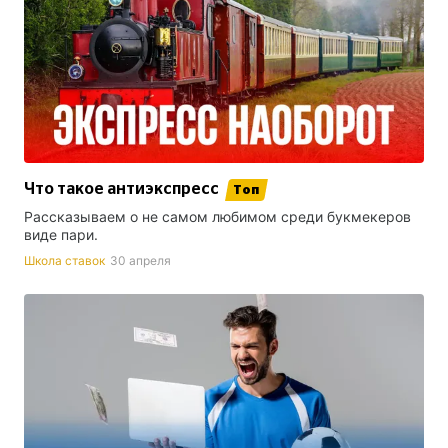
Что такое антиэкспресс
Топ
Рассказываем о не самом любимом среди букмекеров
виде пари.
Школа ставок
30 апреля