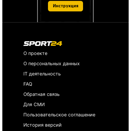
Инструкция
О проекте
О персональных данных
IT деятельность
FAQ
Обратная связь
Для СМИ
Пользовательское соглашение
История версий