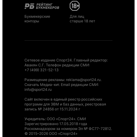
Букмекерские
Для лиц
конторы
старше 18 лет
Сетевое издание Спорт24. Главный редактор:
Авакян С.Г. Телефон редакции СМИ:
+7 (499) 321-52-13
Размещение рекламы
:
reklama@sport24.ru
.
Скачать Медиа-кит
. Email редакции СМИ:
info@sport24.ru
Сайт включен в единый реестр российских
программ для ЭВМ и баз данных, реестровая
запись № 24856 от 15.11.2024 г
Учредитель: ООО «Спорт24». СМИ
Зарегистрировано 17.05.2018 года
Роскомнадзором за номером Эл № ФС77-72812.
© 2015–2026 ООО «Спорт24»