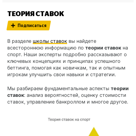
ТЕОРИЯ СТАВОК
Подписаться
В разделе
школы ставок
вы найдете
всестороннюю информацию по
теории ставок
на
спорт. Наши эксперты подробно рассказывают о
ключевых концепциях и принципах успешного
беттинга, помогая как новичкам, так и опытным
игрокам улучшить свои навыки и стратегии.
Мы разбираем фундаментальные аспекты
теории
ставок
: анализ вероятностей, оценку стоимости
ставок, управление банкроллом и многое другое.