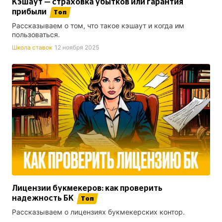
Кэшаут — страховка убытков или гарантия
прибыли
Топ
Рассказываем о том, что такое кэшаут и когда им
пользоваться.
Школа ставок
12 ноября 2025
Лицензии букмекеров: как проверить
надежность БК
Топ
Рассказываем о лицензиях букмекерских контор.