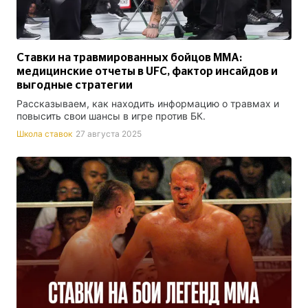
Ставки на травмированных бойцов ММА:
медицинские отчеты в UFC, фактор инсайдов и
выгодные стратегии
Рассказываем, как находить информацию о травмах и
повысить свои шансы в игре против БК.
Школа ставок
27 августа 2025