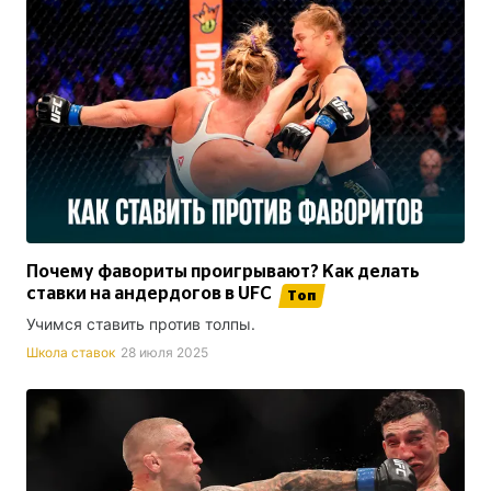
Почему фавориты проигрывают? Как делать
ставки на андердогов в UFC
Топ
Учимся ставить против толпы.
Школа ставок
28 июля 2025