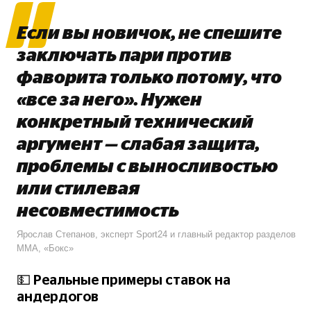
Если вы новичок, не спешите
заключать пари против
фаворита только потому, что
«все за него». Нужен
конкретный технический
аргумент — слабая защита,
проблемы с выносливостью
или стилевая
несовместимость
Ярослав Степанов, эксперт Sport24 и главный редактор разделов
MMA, «Бокс»
💵 Реальные примеры ставок на
андердогов