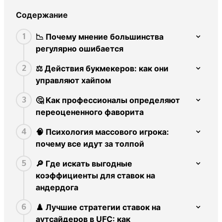
Содержание
📉 Почему мнение большинства
1
регулярно ошибается
⚖️ Действия букмекеров: как они
2
управляют хайпом
🤔 Как профессионалы определяют
3
переоцененного фаворита
🧠 Психология массового игрока:
4
почему все идут за толпой
🔎 Где искать выгодные
5
коэффициенты для ставок на
андердога
♟️ Лучшие стратегии ставок на
6
аутсайдеров в UFC: как