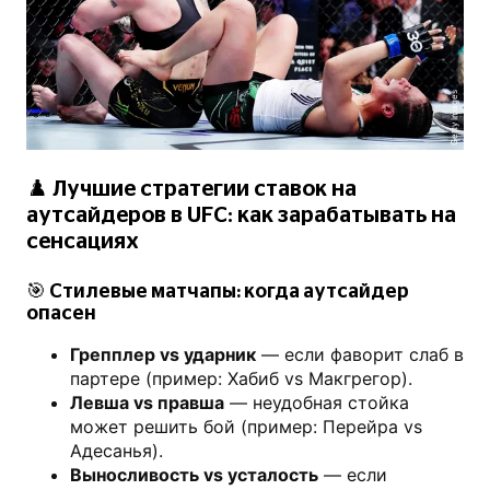
Getty Images
♟️ Лучшие стратегии ставок на
аутсайдеров в UFC: как зарабатывать на
сенсациях
🎯 Стилевые матчапы: когда аутсайдер
опасен
Грепплер vs ударник
— если фаворит слаб в
партере (пример: Хабиб vs Макгрегор).
Левша vs правша
— неудобная стойка
может решить бой (пример: Перейра vs
Адесанья).
Выносливость vs усталость
— если