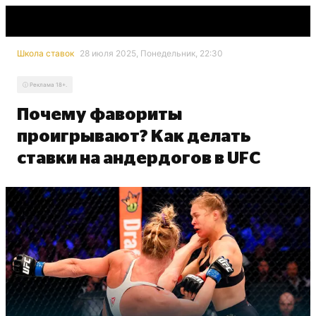
Школа ставок
28 июля 2025, Понедельник, 22:30
ⓘ
Реклама 18+.
Почему фавориты
проигрывают? Как делать
ставки на андердогов в UFC