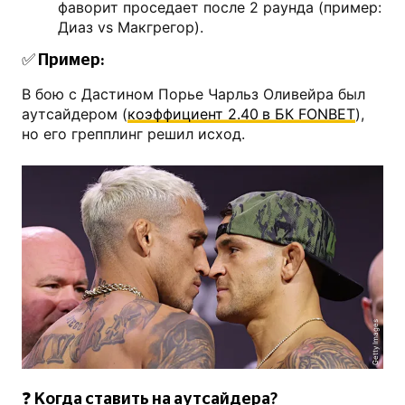
фаворит проседает после 2 раунда (пример:
Диаз vs Макгрегор).
✅ Пример:
В бою с Дастином Порье Чарльз Оливейра был
аутсайдером (
коэффициент 2.40
в БК FONBET
),
но его грепплинг решил исход.
Getty Images
❓ Когда ставить на аутсайдера?