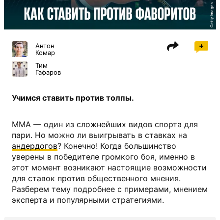
Getty Images
Антон
Комар
Тим
Гафаров
Учимся ставить против толпы.
ММА — один из сложнейших видов спорта для
пари. Но можно ли выигрывать в ставках на
андердогов
? Конечно! Когда большинство
уверены в победителе громкого боя, именно в
этот момент возникают настоящие возможности
для ставок против общественного мнения.
Разберем тему подробнее с примерами, мнением
эксперта и популярными стратегиями.