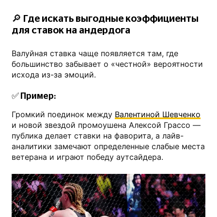
🔎 Где искать выгодные коэффициенты
для ставок на андердога
Валуйная ставка чаще появляется там, где
большинство забывает о «честной» вероятности
исхода из-за эмоций.
✅ Пример:
Громкий поединок между
Валентиной Шевченко
и новой звездой промоушена Алексой Грассо —
публика делает ставки на фаворита, а лайв-
аналитики замечают определенные слабые места
ветерана и играют победу аутсайдера.