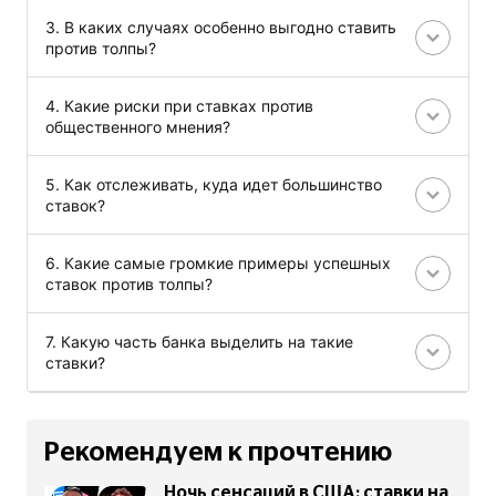
Посмотрите его последние 3-5 боев (не общую
Эффект "стадного инстинкта" — толпа следует
3. В каких случаях особенно выгодно ставить
статистику)
за большинством
против толпы?
Есть ли у аутсайдера стилевое
преимущество?
Когда фаворит возвращается после долгого
Как фаворит выглядел на взвешивании/
4. Какие риски при ставках против
перерыва
открытых тренировках?
общественного мнения?
При явных проблемах с весогонкой
Если аутсайдер — неудобный стилистический
Судейская предвзятость в пользу популярных
соперник
5. Как отслеживать, куда идет большинство
бойцов
ставок?
Ранние нокауты, разрушающие аналитику
Давление ординаров (букмекеры
BettingExpert (анализ распределения денег)
манипулируют линией)
6. Какие самые громкие примеры успешных
Oddspedia (графики движения линии)
ставок против толпы?
Sharpside (ставки профессионалов)
Холли Холм vs. Ронда Роузи (коэф. 10.00)
7. Какую часть банка выделить на такие
Нейт Диаз vs. Конор Макгрегор 1 (коэф. 6.50)
ставки?
Масвидаль vs. Тилл (коэф. 4.20)
Не более 2-3% от банка на одну ставку
Лучше несколько маленьких ставок, чем одна
крупная
Рекомендуем к прочтению
Всегда оставляйте запас для корректировки
стратегии
Ночь сенсаций в США: ставки на