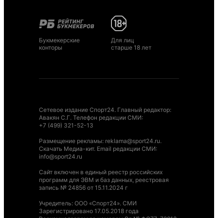
Букмекерские
Для лиц
конторы
старше 18 лет
Сетевое издание Спорт24. Главный редактор:
Авакян С.Г. Телефон редакции СМИ:
+7 (499) 321-52-13
Размещение рекламы
:
reklama@sport24.ru
.
Скачать Медиа-кит
. Email редакции СМИ:
info@sport24.ru
Сайт включен в единый реестр российских
программ для ЭВМ и баз данных, реестровая
запись № 24856 от 15.11.2024 г
Учредитель: ООО «Спорт24». СМИ
Зарегистрировано 17.05.2018 года