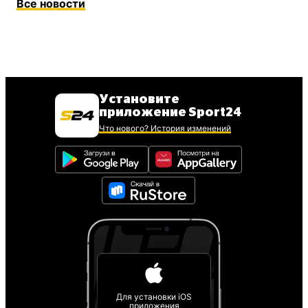
Все новости
Установите
приложение Sport24
Что нового? История изменений
Для установки iOS
приложения