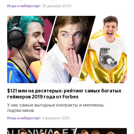
Игры и киберспорт
25 декабря 2024
$121 млн на десятерых: рейтинг самых богатых
геймеров 2019 года от Forbes
У них самые выгодные контракты и миллионы
подписчиков.
Игры и киберспорт
6 февраля 2020