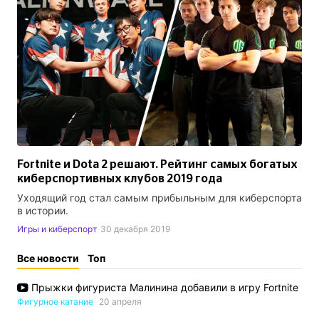
Fortnite и Dota 2 решают. Рейтинг самых богатых
киберспортивных клубов 2019 года
Уходящий год стал самым прибыльным для киберспорта
в истории.
Игры и киберспорт
30 декабря 2019
Все новости
Топ
Прыжки фигуриста Малинина добавили в игру Fortnite
Фигурное катание
20 апреля