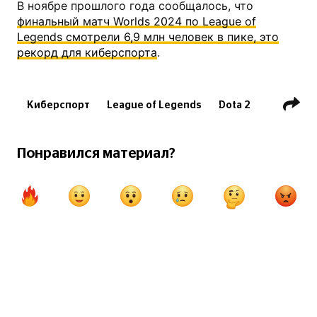
В ноябре прошлого года сообщалось, что
финальный матч Worlds 2024 по League of
Legends смотрели 6,9 млн человек в пике, это
рекорд для киберспорта
.
Киберспорт
League of Legends
Dota 2
Counter-Strike: Global Offensive (CS:GO)
Counter-Strike 2 (CS2)
Valorant
Понравился материал?
Call of Duty
Fortnite