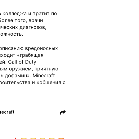
з колледжа и тратит по
олее того, врачи
ческих диагнозов,
вожность.
 описанию вредоносных
 входит «грабящая
. Call of Duty
вым оружием, приятную
ь дофамин». Minecraft
роительства и «общения с
necraft