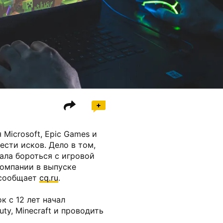
Microsoft, Epic Games и
шести исков. Дело в том,
ала бороться с игровой
компании в выпуске
 сообщает
cq.ru
.
к с 12 лет начал
Duty, Minecraft и проводить