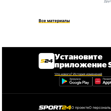
Друг
Все материалы
Установите
приложение S
Что нового? История изменений
О проекте
О персонал