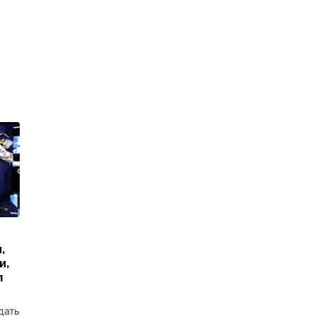
,
и,
л
дать