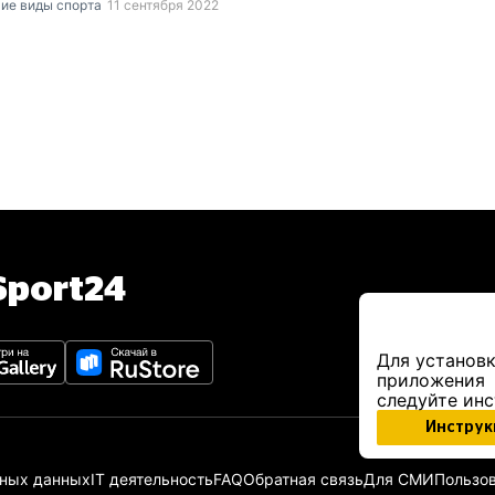
ие виды спорта
11 сентября 2022
port24
Для установк
приложения
следуйте ин
Инструк
ьных данных
IT деятельность
FAQ
Обратная связь
Для СМИ
Пользов