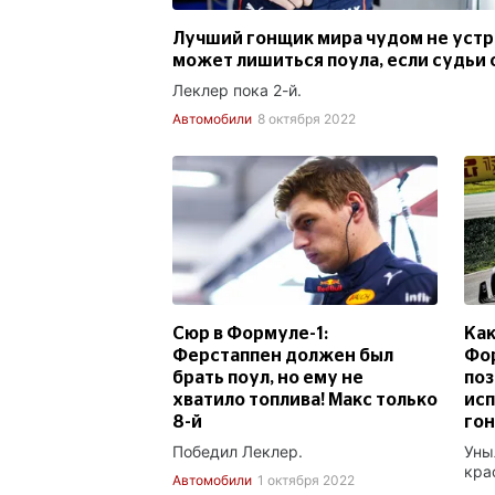
Лучший гонщик мира чудом не устр
может лишиться поула, если судьи 
Леклер пока 2-й.
Автомобили
8 октября 2022
Сюр в Формуле-1:
Как
Ферстаппен должен был
Фор
брать поул, но ему не
поз
хватило топлива! Макс только
ис
8-й
гон
Победил Леклер.
Уны
кра
Автомобили
1 октября 2022