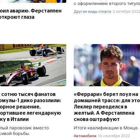
с оформлением второго титула
оил аварию. Ферстаппен
Другие виды спорта
2 октября 202
откроют глаза
 сотню тысяч фанатов
«Феррари» берет поул на
мулы-1 дико разозлили:
домашней трассе: для эт
орное решение,
Леклер переоделся в
портившее легендарную
желтый. А Ферстаппена
ку в Италии
снова оштрафуют
лый паровозик вместо
Итоги квалификации в Монце.
сивой борьбы.
Автомобили
10 сентября 2022