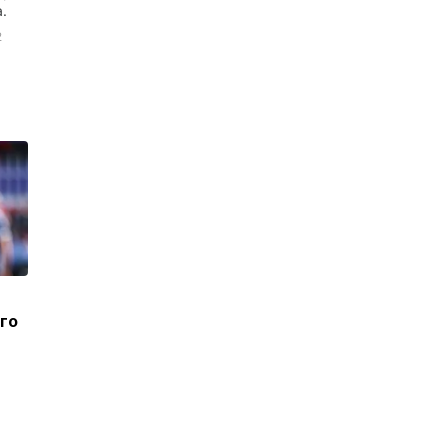
.
2
ого