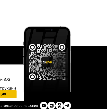
и iOS
струкции
ция
ательское соглашение