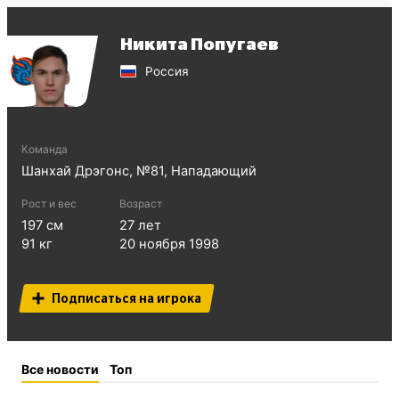
Никита Попугаев
Россия
Команда
Шанхай Дрэгонс
, №
81
,
Нападающий
Рост и вес
Возраст
197
см
27
лет
91
кг
20 ноября 1998
Подписаться на игрока
Все новости
Топ