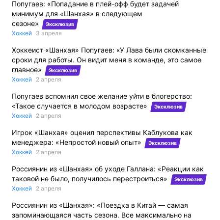
Попугаев: «Попадание в плей-офф будет задачей
минимум для «Шанхая» в следующем
сезоне»
Эксклюзив
Хоккей
3 апреля
Хоккеист «Шанхая» Попугаев: «У Лава были скомканные
сроки для работы. Он видит меня в команде, это самое
главное»
Эксклюзив
Хоккей
2 апреля
Попугаев вспомнил свое желание уйти в блогерство:
«Такое случается в молодом возрасте»
Эксклюзив
Хоккей
2 апреля
Игрок «Шанхая» оценил перспективы Каблукова как
менеджера: «Непростой новый опыт»
Эксклюзив
Хоккей
2 апреля
Россиянин из «Шанхая» об уходе Галлана: «Реакции как
таковой не было, получилось перестроиться»
Эксклюзив
Хоккей
2 апреля
Россиянин из «Шанхая»: «Поездка в Китай — самая
запоминающаяся часть сезона. Все максимально на