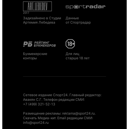
Задизайнено в Студии
Данные
Артемия Лебедева
от Спортрадар
Букмекерские
Для лиц
конторы
старше 18 лет
Сетевое издание Спорт24. Главный редактор:
Авакян С.Г. Телефон редакции СМИ:
+7 (499) 321-52-13
Размещение рекламы
:
reklama@sport24.ru
.
Скачать Медиа-кит
. Email редакции СМИ:
info@sport24.ru