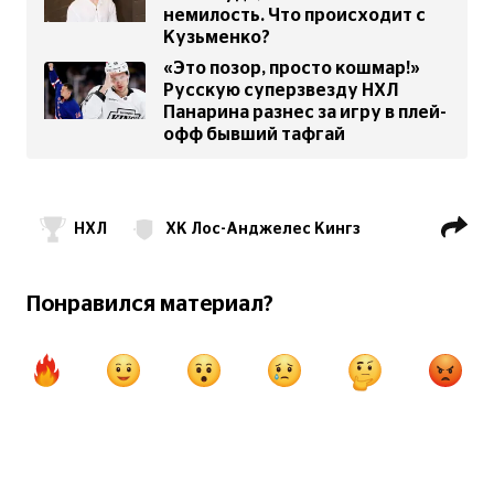
немилость. Что происходит с
Кузьменко?
«Это позор, просто кошмар!»
Русскую суперзвезду НХЛ
Панарина разнес за игру в плей-
офф бывший тафгай
НХЛ
ХК Лос-Анджелес Кингз
Андрей Кузьменко
Артемий Панарин
ХК Ванкувер Кэнакс
КХЛ
Понравился материал?
ХК Ак Барс Казань
ХК СКА
ХК Авангард