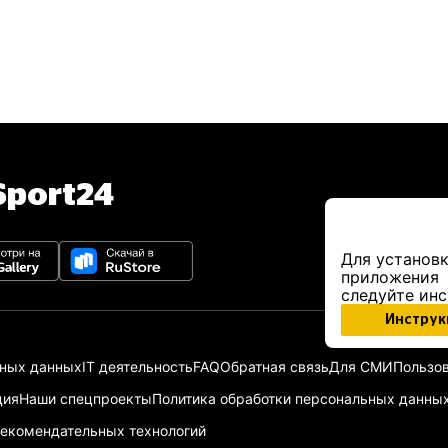
port24
Для установк
приложения
следуйте ин
Инструк
ьных данных
IT деятельность
FAQ
Обратная связь
Для СМИ
Пользов
ция
Наши спецпроекты
Политика обработки персональных данны
екомендательных технологий