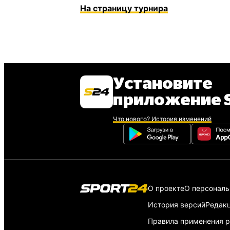
На страницу турнира
Установите
приложение S
Что нового? История изменений
О проекте
О персонал
История версий
Редак
Правила применения р