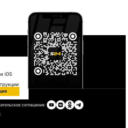
и iOS
струкции
ция
ательское соглашение
х