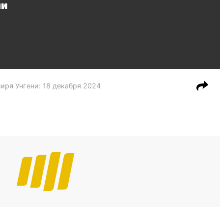
ни
ниря Унгени
:
18 декабря 2024