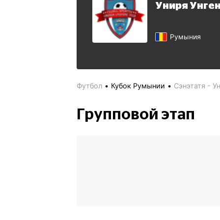
Униря Унге
Румыния
Футбол
Кубок Румынии
Сэнэтатя - У
Групповой этап