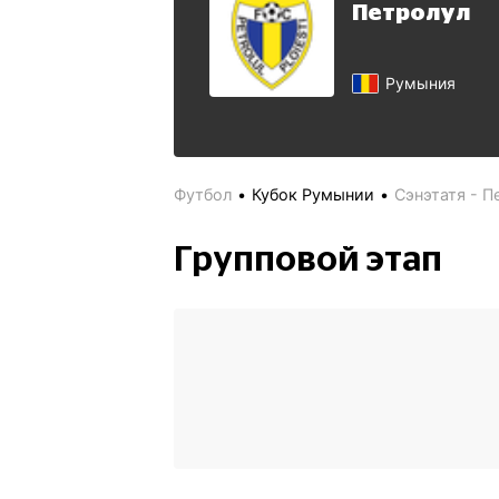
Петролул
Румыния
Футбол
Кубок Румынии
Сэнэтатя - П
Групповой этап