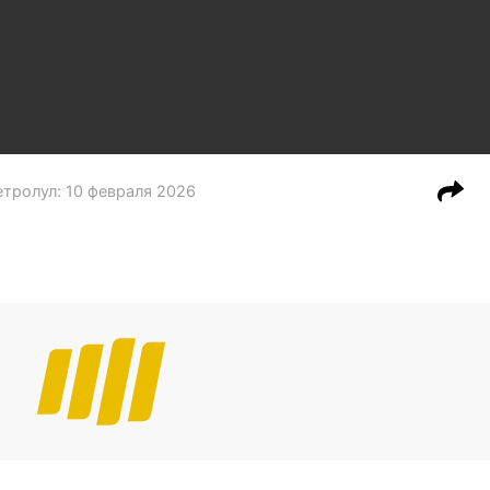
етролул
:
10 февраля 2026