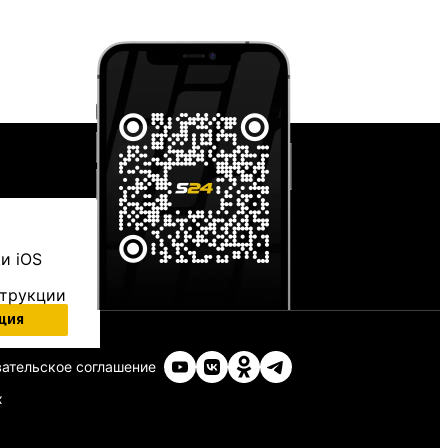
и iOS
струкции
ция
ательское соглашение
х