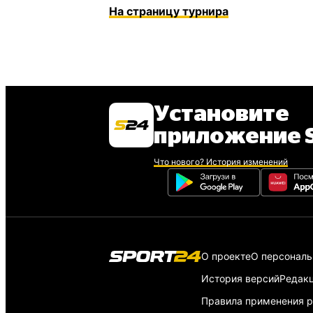
На страницу турнира
Установите
приложение S
Что нового? История изменений
О проекте
О персонал
История версий
Редак
Правила применения р