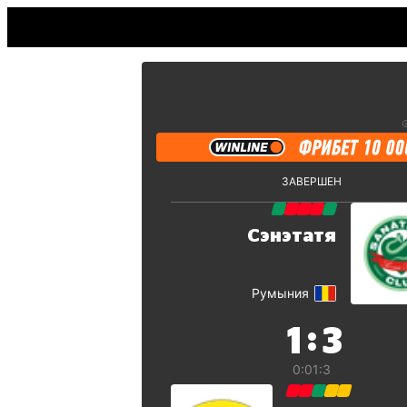
ЗАВЕРШЕН
Сэнэтатя
Румыния
:
1
3
0:0
1:3