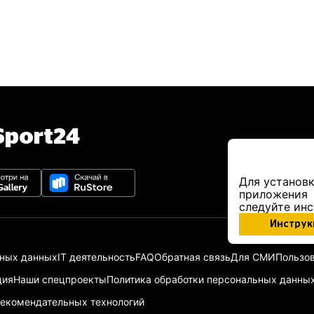
port24
Для установк
приложения
следуйте ин
Инструк
ьных данных
IT деятельность
FAQ
Обратная связь
Для СМИ
Пользов
ция
Наши спецпроекты
Политика обработки персональных данны
екомендательных технологий