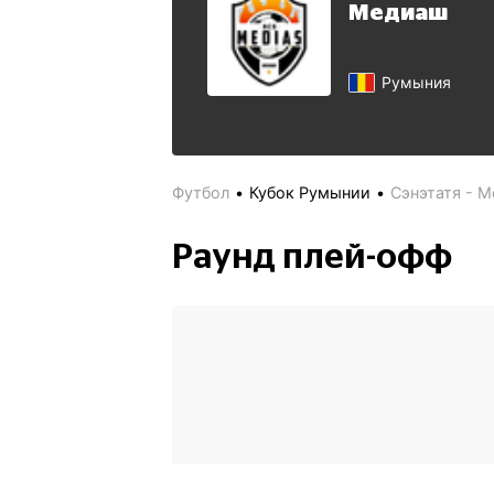
Медиаш
Румыния
Футбол
Кубок Румынии
Сэнэтатя - 
Раунд плей-офф