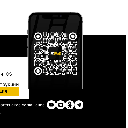
и iOS
струкции
ция
ательское соглашение
х