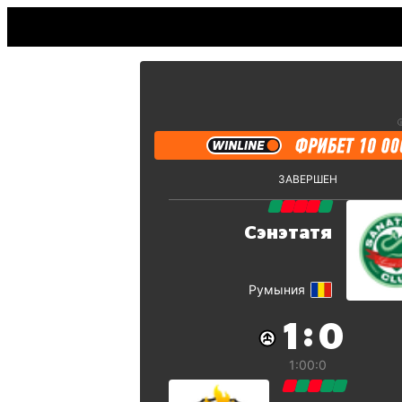
ЗАВЕРШЕН
Сэнэтатя
Румыния
:
1
0
1:0
0:0