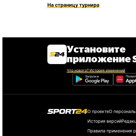
На страницу турнира
Установите
приложение S
Что нового? История изменений
О проекте
О персонал
История версий
Редак
Правила применения р