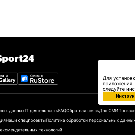
port24
Для установк
приложения
следуйте ин
Инструк
ьных данных
IT деятельность
FAQ
Обратная связь
Для СМИ
Пользов
ция
Наши спецпроекты
Политика обработки персональных данны
екомендательных технологий