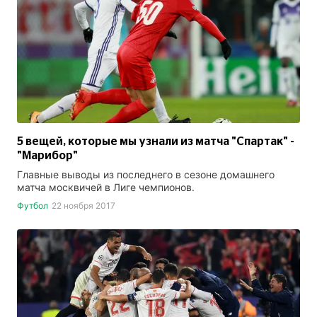
5 вещей, которые мы узнали из матча "Спартак" -
"Марибор"
Главные выводы из последнего в сезоне домашнего
матча москвичей в Лиге чемпионов.
Футбол
22 ноября 2017