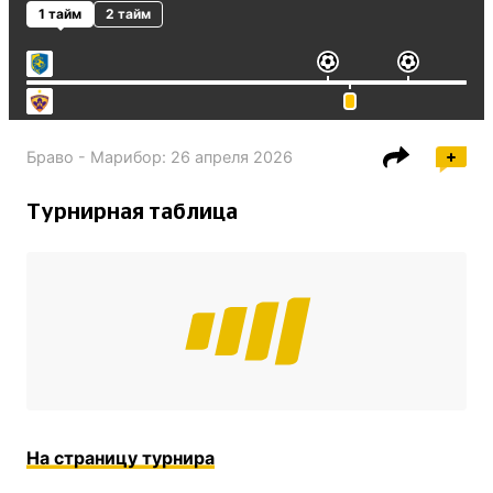
1 тайм
2 тайм
Браво - Марибор
:
26 апреля 2026
Турнирная таблица
На страницу турнира