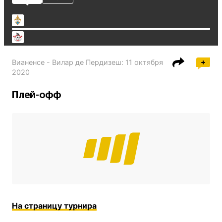
Вианенсе - Вилар де Пердизеш
:
11 октября
2020
Плей-офф
На страницу турнира