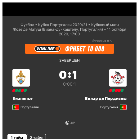
Футбол
Кубок Португалии 2020/21
Кубковый матч
Жозе де Матуш (Виана-ду-Каштелу, Португалия)
11 октября
2020, 17:00
ⓘ
Реклама 18+.
ЗАВЕРШЕН
:
0
1
0:0
0:1
Вианенсе
Вилар де Пердизеш
Португалия
Португалия
46
1 тайм
2 тайм