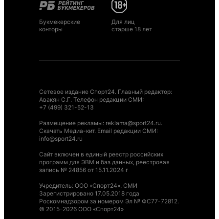
Букмекерские
Для лиц
конторы
старше 18 лет
Сетевое издание Спорт24. Главный редактор:
Авакян С.Г. Телефон редакции СМИ:
+7 (499) 321-52-13
Размещение рекламы
:
reklama@sport24.ru
.
Скачать Медиа-кит
. Email редакции СМИ:
info@sport24.ru
Сайт включен в единый реестр российских
программ для ЭВМ и баз данных, реестровая
запись № 24856 от 15.11.2024 г
Учредитель: ООО «Спорт24». СМИ
Зарегистрировано 17.05.2018 года
Роскомнадзором за номером Эл № ФС77-72812.
© 2015–2026 ООО «Спорт24»